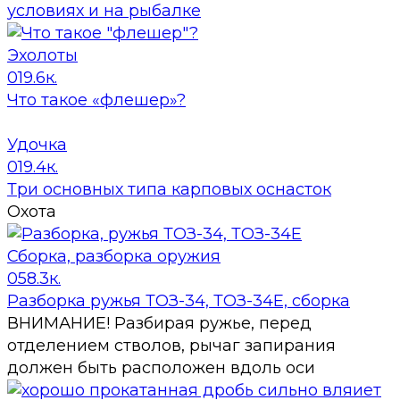
условиях и на рыбалке
Эхолоты
0
19.6к.
Что такое «флешер»?
Удочка
0
19.4к.
Три основных типа карповых оснасток
Охота
Сборка, разборка оружия
0
58.3к.
Разборка ружья ТОЗ-34, ТОЗ-34Е, сборка
ВНИМАНИЕ! Разбирая ружье, перед
отделением стволов, рычаг запирания
должен быть расположен вдоль оси