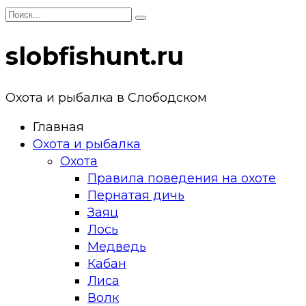
Перейти
Search
к
for:
контенту
slobfishunt.ru
Охота и рыбалка в Слободском
Главная
Охота и рыбалка
Охота
Правила поведения на охоте
Пернатая дичь
Заяц
Лось
Медведь
Кабан
Лиса
Волк