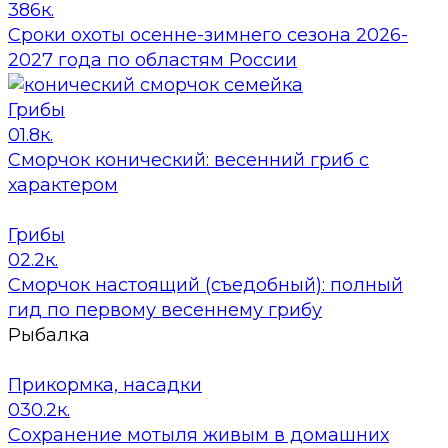
3
86к.
Сроки охоты осенне-зимнего сезона 2026-
2027 года по областям России
Грибы
0
1.8к.
Сморчок конический: весенний гриб с
характером
Грибы
0
2.2к.
Сморчок настоящий (съедобный): полный
гид по первому весеннему грибу
Рыбалка
Прикормка, насадки
0
30.2к.
Сохранение мотыля живым в домашних