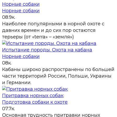
Норные собаки
Норные собаки
0
8.9к.
Наиболее популярными в норной охоте с
давних времен и до сих пор остаются
терьеры (от «terra» – «земля»)
Испытание породы. Охота на кабана
Норные собаки
0
8к.
Кабаны широко распространены по большей
части территорий России, Польши, Украины
и Германии.
Притравка норных собак
Подготовка собаки к охоте
0
7.7к.
Основная трудность притравки норных