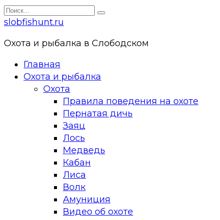
Перейти
Search
к
for:
slobfishunt.ru
контенту
Охота и рыбалка в Слободском
Главная
Охота и рыбалка
Охота
Правила поведения на охоте
Пернатая дичь
Заяц
Лось
Медведь
Кабан
Лиса
Волк
Амуниция
Видео об охоте