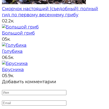
Сморчок настоящий (съедобный): полный
гид по первому весеннему грибу
0
2.2к.
Большой гриб
0
5к.
Голубика
0
6.5к.
Брусника
0
5.9к.
Добавить комментарии
Имя
*
Email
*