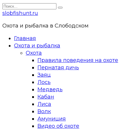
Перейти
Search
к
for:
slobfishunt.ru
контенту
Охота и рыбалка в Слободском
Главная
Охота и рыбалка
Охота
Правила поведения на охоте
Пернатая дичь
Заяц
Лось
Медведь
Кабан
Лиса
Волк
Амуниция
Видео об охоте