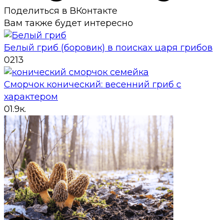
Поделиться в ВКонтакте
Вам также будет интересно
Белый гриб (боровик) в поисках царя грибов
0
213
Сморчок конический: весенний гриб с
характером
0
1.9к.