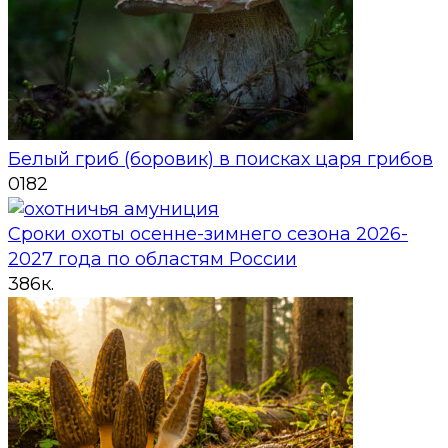
Белый гриб (боровик) в поисках царя грибов
0
182
Сроки охоты осенне-зимнего сезона 2026-
2027 года по областям России
3
86к.