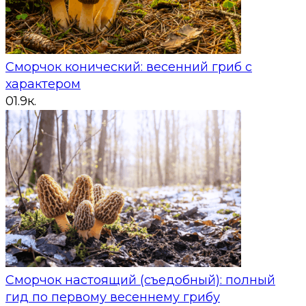
Сморчок конический: весенний гриб с
характером
0
1.9к.
Сморчок настоящий (съедобный): полный
гид по первому весеннему грибу