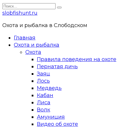
Перейти
Search
к
for:
slobfishunt.ru
контенту
Охота и рыбалка в Слободском
Главная
Охота и рыбалка
Охота
Правила поведения на охоте
Пернатая дичь
Заяц
Лось
Медведь
Кабан
Лиса
Волк
Амуниция
Видео об охоте