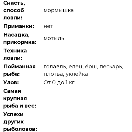
Снасть,
способ
мормышка
ловли:
Приманки:
нет
Насадка,
мотыль
прикормка:
Техника
ловли:
Пойманная
голавль, елец, ёрш, пескарь,
рыба:
плотва, уклейка
Улов:
От 0 до 1 кг
Самая
крупная
рыба и вес:
Успехи
других
рыболовов: