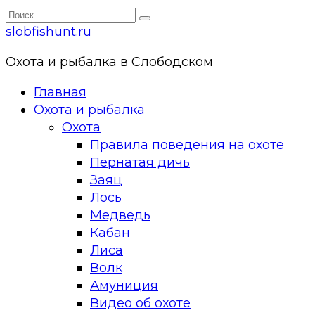
Перейти
Search
к
for:
slobfishunt.ru
контенту
Охота и рыбалка в Слободском
Главная
Охота и рыбалка
Охота
Правила поведения на охоте
Пернатая дичь
Заяц
Лось
Медведь
Кабан
Лиса
Волк
Амуниция
Видео об охоте