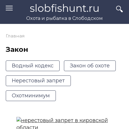
Перейти
slobfishunt.ru
к
контенту
Охота и рыбалка в Слободском
Главная
Закон
Водный кодекс
Закон об охоте
Нерестовый запрет
Охотминимум