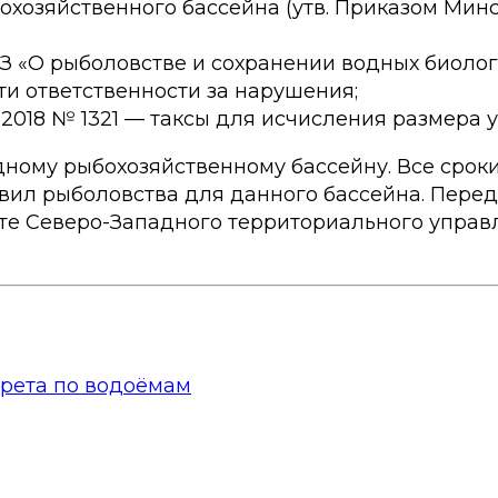
озяйственного бассейна (утв. Приказом Минсел
ФЗ «О рыболовстве и сохранении водных биолог
асти ответственности за нарушения;
1.2018 № 1321 — таксы для исчисления размера
дному рыбохозяйственному бассейну. Все срок
ил рыболовства для данного бассейна. Пере
те Северо-Западного территориального управл
прета по водоёмам