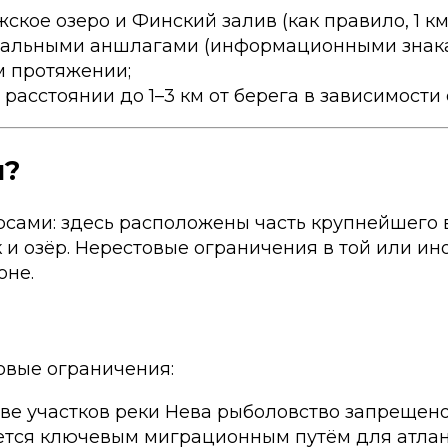
кое озеро и Финский залив (как правило, 1 км 
иальными аншлагами (информационными знакам
м протяжении;
асстоянии до 1–3 км от берега в зависимости о
м?
рсами: здесь расположены часть крупнейшего 
к и озёр. Нерестовые ограничения в той или и
оне.
овые ограничения:
тве участков реки Нева рыболовство запрещено
вляется ключевым миграционным путём для атла