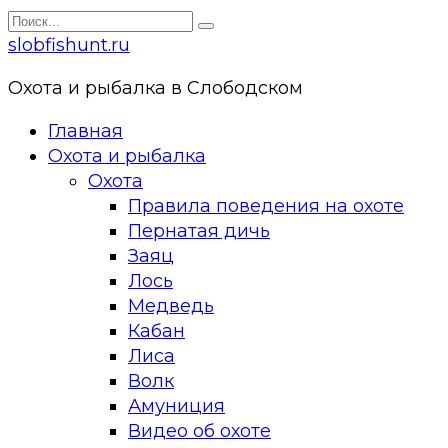
Перейти
Search
к
for:
slobfishunt.ru
контенту
Охота и рыбалка в Слободском
Главная
Охота и рыбалка
Охота
Правила поведения на охоте
Пернатая дичь
Заяц
Лось
Медведь
Кабан
Лиса
Волк
Амуниция
Видео об охоте