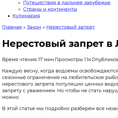
Путешествия в дальнее зарубежье
Страны и континенты
Кулинария
Главная
»
Закон
»
Нерестовый запрет
Нерестовый запрет в 
Время чтения
17 мин.
Просмотры
1.1к.
Опублико
Каждую весну, когда водоёмы освобождаются 
сезонные ограничения на любительское рыбол
нерестового запрета популяции ценных видов
запрету с уважением. Но чтобы не стать наруш
можно.
В этой статье мы подробно разберём все нюа