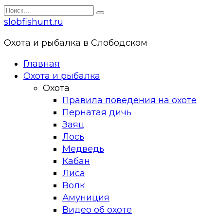
Перейти
Search
к
for:
slobfishunt.ru
контенту
Охота и рыбалка в Слободском
Главная
Охота и рыбалка
Охота
Правила поведения на охоте
Пернатая дичь
Заяц
Лось
Медведь
Кабан
Лиса
Волк
Амуниция
Видео об охоте