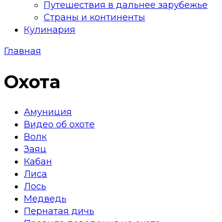
Путешествия в дальнее зарубежье
Страны и континенты
Кулинария
Главная
Охота
Амуниция
Видео об охоте
Волк
Заяц
Кабан
Лиса
Лось
Медведь
Пернатая дичь