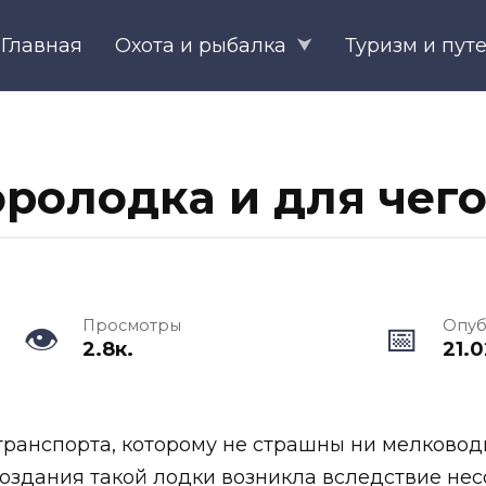
Главная
Охота и рыбалка
Туризм и пут
эролодка и для чег
Просмотры
Опуб
2.8к.
21.
транспорта, которому не страшны ни мелководь
создания такой лодки возникла вследствие н