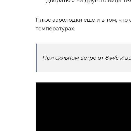
добраться на другого вида тех
Плюс аэролодки еще и в том, что е
температурах.
При сильном ветре от 8 м/с и 