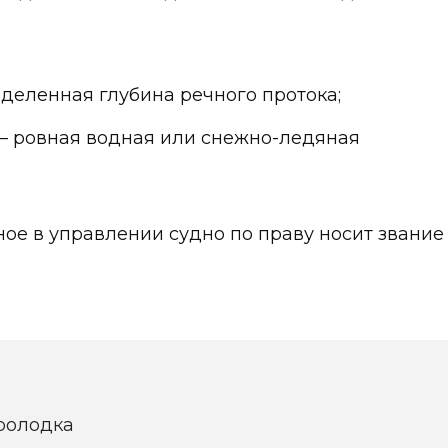
деленная глубина речного протока;
– ровная водная или снежно-ледяная
ное в управлении судно по праву носит звани
эролодка