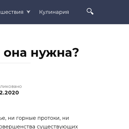
ешествия
Кулинария
о она нужна?
ликовано
02.2020
е, ни горные протоки, ни
есовершенства существующих