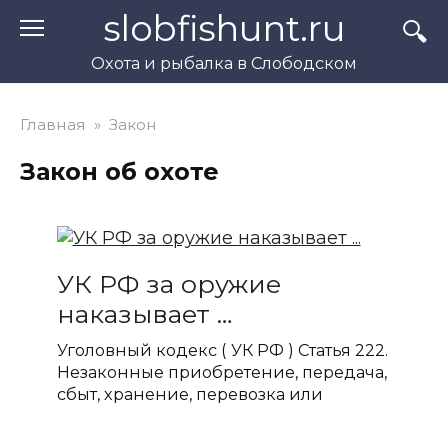
Перейти
slobfishunt.ru
к
контенту
Охота и рыбалка в Слободском
Главная
»
Закон
Закон об охоте
УК РФ за оружие
наказывает …
Уголовный кодекс ( УК РФ ) Статья 222.
Незаконные приобретение, передача,
сбыт, хранение, перевозка или