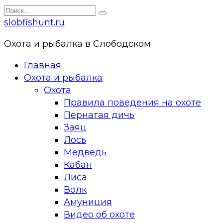
Перейти
Search
к
for:
slobfishunt.ru
контенту
Охота и рыбалка в Слободском
Главная
Охота и рыбалка
Охота
Правила поведения на охоте
Пернатая дичь
Заяц
Лось
Медведь
Кабан
Лиса
Волк
Амуниция
Видео об охоте