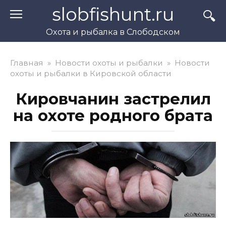
Перейти
slobfishunt.ru
к
контенту
Охота и рыбалка в Слободском
Главная
»
Новости охоты и рыбалки
»
Новости
охоты и рыбалки в Кировской области
Кировчанин застрелил
на охоте родного брата