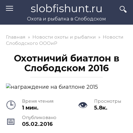
Перейти
slobfishunt.ru
к
контенту
Охота и рыбалка в Слободском
Главная
»
Новости охоты и рыбалки
»
Новости
Слободского ОООиР
Охотничий биатлон в
Слободском 2016
Время чтения
Просмотры
1 мин.
5.8к.
Опубликовано
05.02.2016