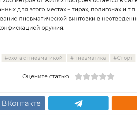
200 метров от жилых построек остается в силе
ных для этого местах – тирах, полигонах и т.
вание пневматической винтовки в неотведенно
конфискацией оружия.
охота с пневматикой
пневматика
Спорт
Оцените статью
 ВКонтакте