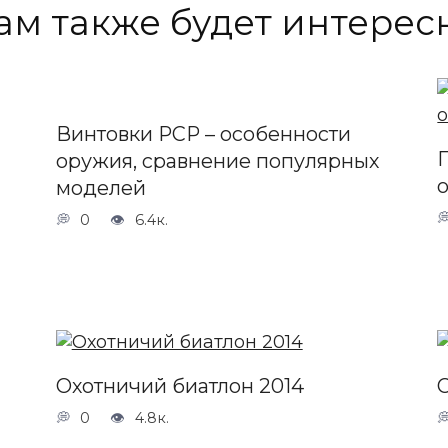
ам также будет интерес
Винтовки РСР – особенности
оружия, сравнение популярных
моделей
0
6.4к.
Охотничий биатлон 2014
0
4.8к.