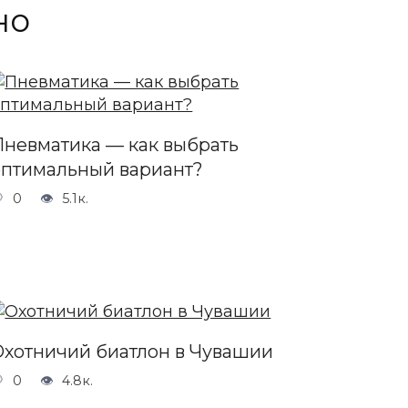
но
Пневматика — как выбрать
оптимальный вариант?
0
5.1к.
Охотничий биатлон в Чувашии
0
4.8к.