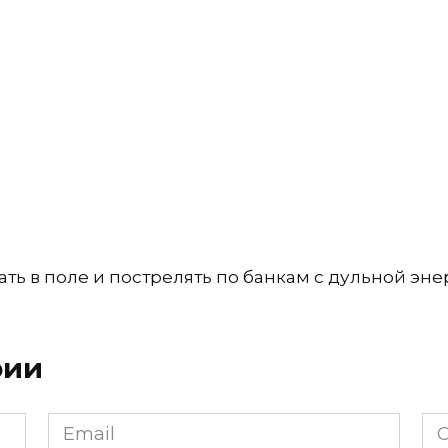
ать в поле и пострелять по банкам с дульной эне
рии
Email
Са