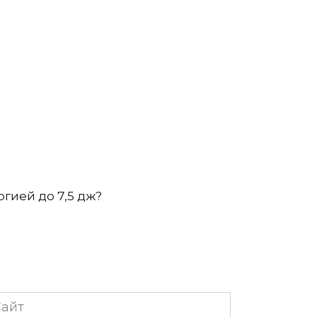
ргией до 7,5 дж?
йт