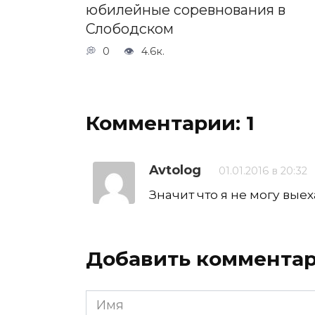
юбилейные соревнования в
Слободском
0
4.6к.
Комментарии: 1
Avtolog
01.01.2016 в 20:32
Значит что я не могу выех
Добавить коммента
Имя