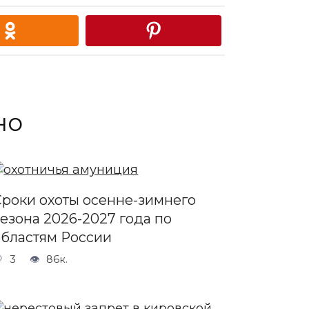
но
Сроки охоты осенне-зимнего
сезона 2026-2027 года по
областям России
3
86к.