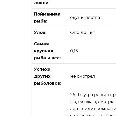
ловли:
Пойманная
окунь, плотва
рыба:
Улов:
От 0 до 1 кг
Самая
крупная
0,13
рыба и вес:
Успехи
других
не смотрел
рыболовов:
25.11 с утра решил п
Подъезжаю, смотрю ц
лед….сидит компания
я не увидел….так по 