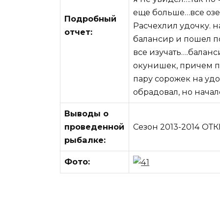
еще больше…все озер
Подробный
Расчехлил удочку. 
отчет:
балансир и пошел по
все изучать….баланс
окунишек, причем по
пару сорожек на уд
обрадовал, но начал
Выводы о
проведенной
Сезон 2013-2014 ОТК
рыбалке:
Фото: