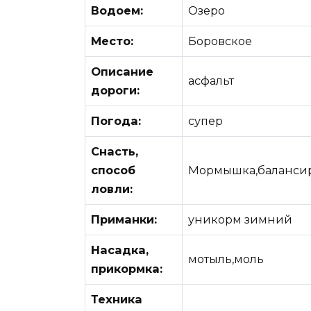
Водоем:
Озеро
Место:
Боровское
Описание
асфальт
дороги:
Погода:
супер
Снасть,
способ
Мормышка,баланси
ловли:
Приманки:
уникорм зимний
Насадка,
мотыль,моль
прикормка:
Техника