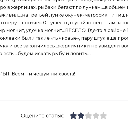
о в жерлицах, рыбаки бегают по лункам….в общем п
наживил….на третьей лунке окунек-матросик….и тиш
 озеру…..потычек 0….ушел в другой конец…..там зас
ир молчит, удочка молчит…ВЕСЕЛО. Где-то в районе 
клевки были такие «тычковые», пару штук еще просп
очку и все закончилось…жерличники не увидели воо
о есть….будем искать рыбу и ловить….
РЫТ! Всем ни чешуи ни хвоста!
Оцените статью