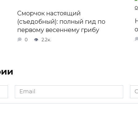
Сморчок настоящий
(съедобный): полный гид по
о
первому весеннему грибу
0
2.2к.
рии
Email
Са
*