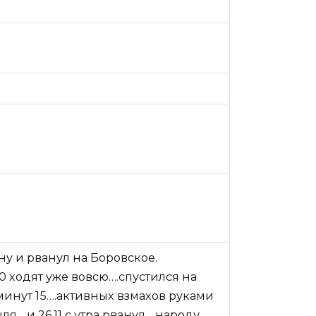
.ну и рванул на Боровское.
0 ходят уже вовсю….спустился на
 минут 15….активных взмахов руками
ля….и 26.11 с утра рванул….народу