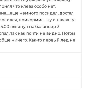
онял что клева особо нет.
ина….еще немного посидел, достал
верлился, прикормил…ну и начал тут
15.00 вытянул на балансир 3
ал, так как почти не видно. Потом
бще ничего. Как-то первый лед не