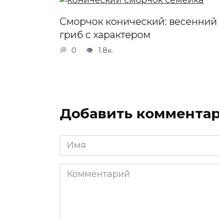
Сморчок конический: весенний
гриб с характером
0
1.8к.
Добавить коммента
Имя
*
Комментарий