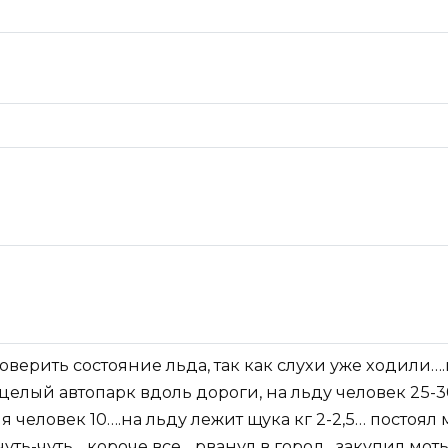
роверить состояние льда, так как слухи уже ходили…
елый автопарк вдоль дороги, на льду человек 25-3
 человек 10….на льду лежит щука кг 2-2,5… постоял
чуть-чуть….короче все….рванул в город…закупил моты