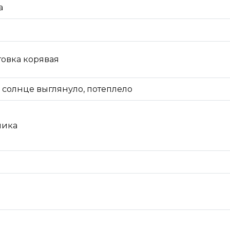
а
товка корявая
 солнце выглянуло, потеплело
ника