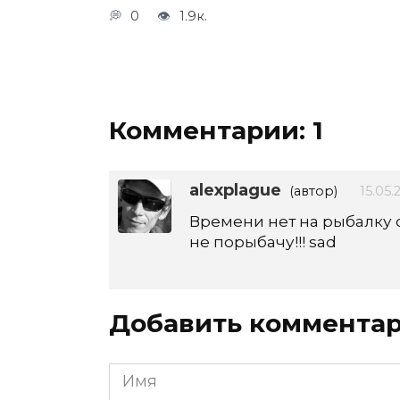
0
1.9к.
Комментарии: 1
alexplague
(автор)
15.05.
Времени нет на рыбалку с
не порыбачу!!! sad
Добавить коммента
Имя
*