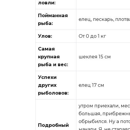
ловли:
Пойманная
елец, пескарь, плотв
рыба:
Улов:
От 0 до 1 кг
Самая
крупная
шеклея 15 см
рыба и вес:
Успехи
других
елец 17 см
рыболовов:
утром приехали, мес
большая, прибрежны
обрыбился. Ну а пот
Подробный
начали. Я, не стара