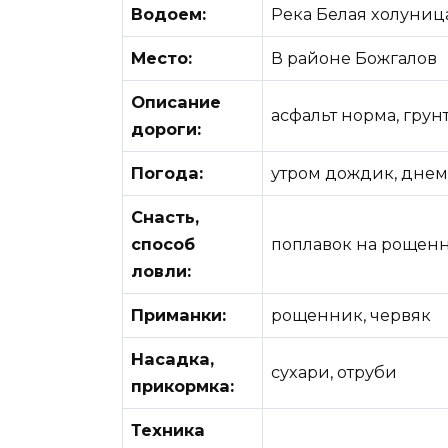
Водоем:
Река Белая холуниц
Место:
В районе Божгалов
Описание
асфальт норма, грун
дороги:
Погода:
утром дождик, днем
Снасть,
способ
поплавок на рощен
ловли:
Приманки:
рощенник, червяк
Насадка,
сухари, отруби
прикормка:
Техника