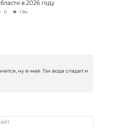
бласти в 2026 году
0
1.9к.
ется, ну ё-маё. Так вода спадет и
йт