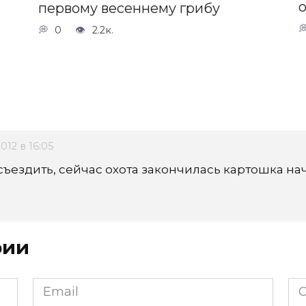
о
первому весеннему грибу
0
2.2к.
2012 в 16:05
ъездить, сейчас охота закончилась картошка начн
рии
Email
Са
*