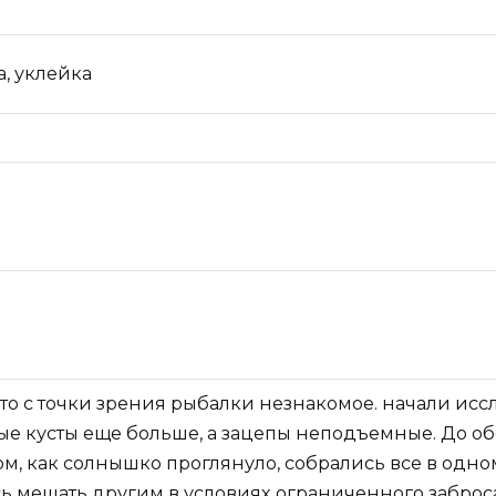
а, уклейка
то с точки зрения рыбалки незнакомое. начали иссл
е кусты еще больше, а зацепы неподъемные. До об
ом, как солнышко проглянуло, собрались все в одн
ясь мешать другим в условиях ограниченного заброс