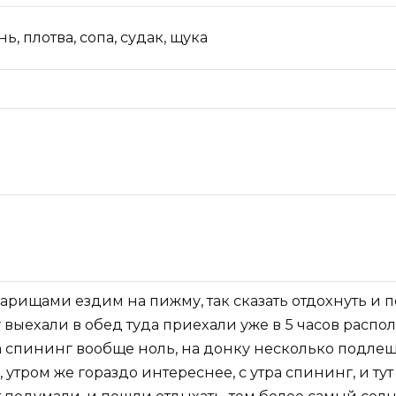
ь, плотва, сопа, судак, щука
арищами ездим на пижму, так сказать отдохнуть и п
 выехали в обед туда приехали уже в 5 часов расп
а спининг вообще ноль, на донку несколько подле
 утром же гораздо интереснее, с утра спининг, и тут 