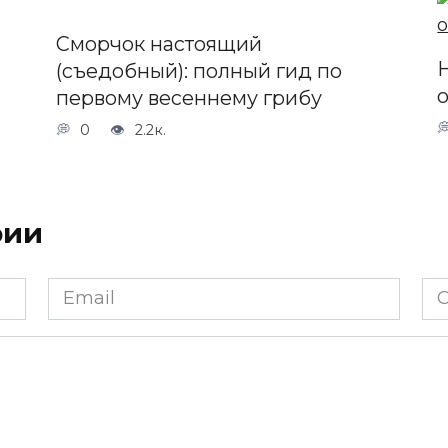
Сморчок настоящий
(съедобный): полный гид по
о
первому весеннему грибу
0
2.2к.
рии
Email
Са
*