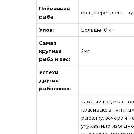
Пойманная
ёрш, жерех, лещ, окун
рыба:
Улов:
Больше 10 кг
Самая
крупная
2кг
рыба и вес:
Успехи
других
рыболовов:
каждый год мы с тов
красивые, в пятницу
рыбалку, вечером н
уху хватило изрядно,