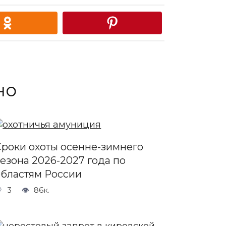
но
Сроки охоты осенне-зимнего
сезона 2026-2027 года по
областям России
3
86к.