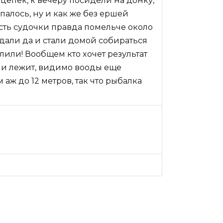
нцепек, к вечеру посидели на донку,
палось, ну и как же без ершей
т есть судочки правда помельче около
дали да и стали домой собираться
или! Вообщем кто хочет результат
ми лежит, видимо вооды еще
 аж до 12 метров, так что рыбалка