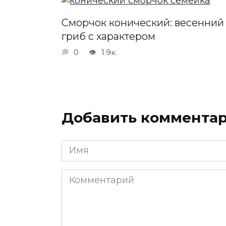
Сморчок конический: весенний
гриб с характером
0
1.9к.
Добавить коммента
Имя
*
Комментарий