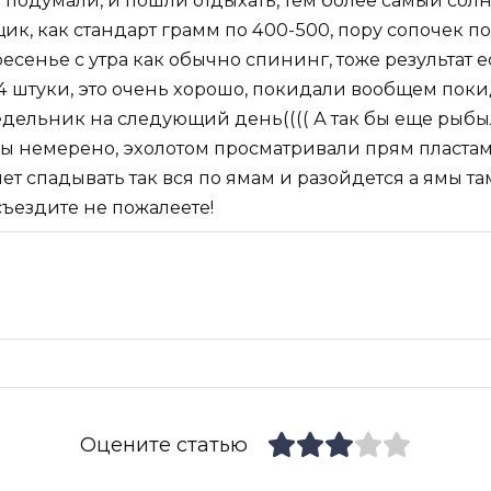
т подумали, и пошли отдыхать, тем более самый сол
к, как стандарт грамм по 400-500, пору сопочек по
оскресенье с утра как обычно спининг, тоже результа
4 штуки, это очень хорошо, покидали вообщем поки
дельник на следующий день(((( А так бы еще рыбыл
бы немерено, эхолотом просматривали прям пласта
ет спадывать так вся по ямам и разойдется а ямы там
съездите не пожалеете!
Оцените статью