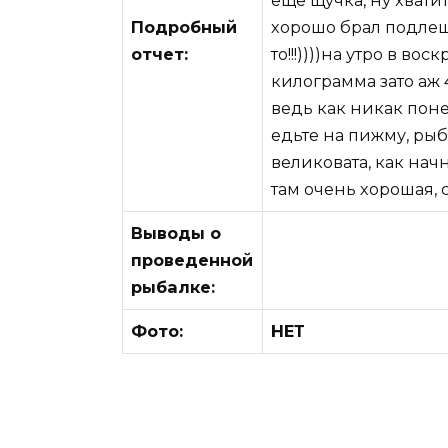
еще щучка, ну хвати
Подробный
хорошо брал подлещи
отчет:
то!!!))))на утро в в
килограмма зато аж 
ведь как никак поне
едьте на пижму, ры
великовата, как начн
там очень хорошая, 
Выводы о
проведенной
рыбалке:
Фото:
НЕТ