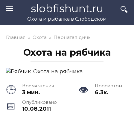
Перейти
slobfishunt.ru
к
контенту
Охота и рыбалка в Слободском
Главная
»
Охота
»
Пернатая дичь
Охота на рябчика
Время чтения
Просмотры
3 мин.
6.3к.
Опубликовано
10.08.2011