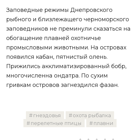
Заповедные режимы Днепровского
рыбного и близлежащего черноморского
заповедников не преминули сказаться на
обогащение плавней охотничье
промысловыми животными. На островах
появился кабан, пятнистый олень.
Прижились акклиматизированный бобр,
многочисленна ондатра. По сухим
гривкам островов загнездился фазан.
гнездовья
охота рыбалка
перелетные птицы
плавни