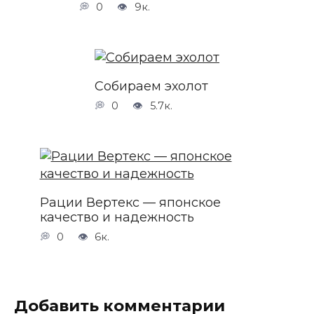
0
9к.
Собираем эхолот
0
5.7к.
Рации Вертекс — японское
качество и надежность
0
6к.
Добавить комментарии