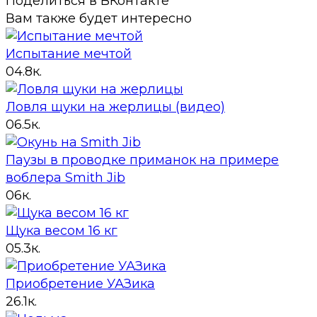
Поделиться в ВКонтакте
Вам также будет интересно
Испытание мечтой
0
4.8к.
Ловля щуки на жерлицы (видео)
0
6.5к.
Паузы в проводке приманок на примере
воблера Smith Jib
0
6к.
Щука весом 16 кг
0
5.3к.
Приобретение УАЗика
2
6.1к.