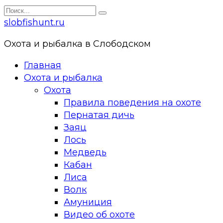
Перейти
Search
к
for:
slobfishunt.ru
контенту
Охота и рыбалка в Слободском
Главная
Охота и рыбалка
Охота
Правила поведения на охоте
Пернатая дичь
Заяц
Лось
Медведь
Кабан
Лиса
Волк
Амуниция
Видео об охоте