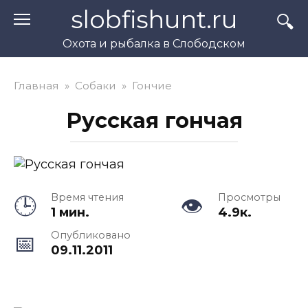
Перейти
slobfishunt.ru
к
контенту
Охота и рыбалка в Слободском
Главная
»
Собаки
»
Гончие
Русская гончая
Время чтения
Просмотры
1 мин.
4.9к.
Опубликовано
09.11.2011