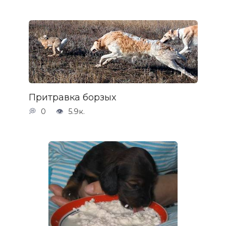
Притравка борзых
0
5.9к.