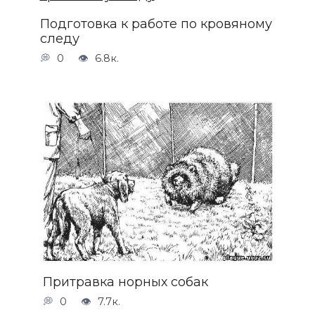
Подготовка к работе по кровяному
следу
0
6.8к.
Притравка норных собак
0
7.7к.