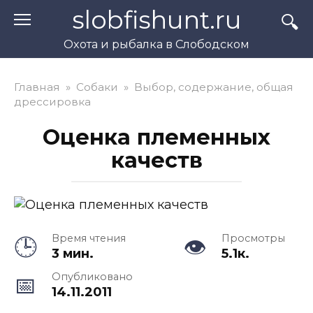
Перейти
slobfishunt.ru
к
контенту
Охота и рыбалка в Слободском
Главная
»
Собаки
»
Выбор, содержание, общая
дрессировка
Оценка племенных
качеств
Время чтения
Просмотры
3 мин.
5.1к.
Опубликовано
14.11.2011