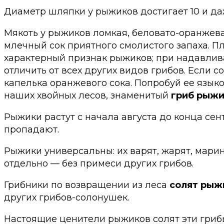
Диаметр шляпки у рыжиков достигает 10 и даж
Мякоть у рыжиков ломкая, беловато-оранжева
млечный сок приятного смолистого запаха. П
характерный признак рыжиков; при надавлива
отличить от всех других видов грибов. Если
капелька оранжевого сока. Попробуй ее языко
наших хвойных лесов, знаменитый
гриб рыж
Рыжики растут с начала августа до конца сен
пропадают.
Рыжики универсальны: их варят, жарят, марин
отдельно — без примеси других грибов.
Грибники по возвращении из леса
солят рыж
других грибов-солонушек.
Настоящие ценители рыжиков солят эти грибы