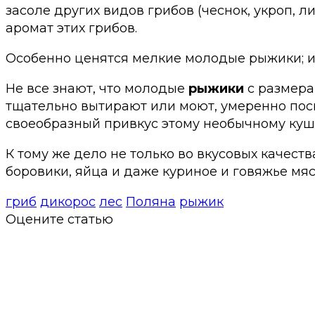
засоле других видов грибов (чеснок, укроп, 
аромат этих грибов.
Особенно ценятся мелкие молодые рыжики; их
Не все знают, что молодые
рыжики
с размера
тщательно вытирают или моют, умеренно посы
своеобразный привкус этому необычному куш
К тому же дело не только во вкусовых качеств
боровики, яйца и даже куриное и говяжье мяс
гриб
дикорос
лес
Поляна
рыжик
Оцените статью