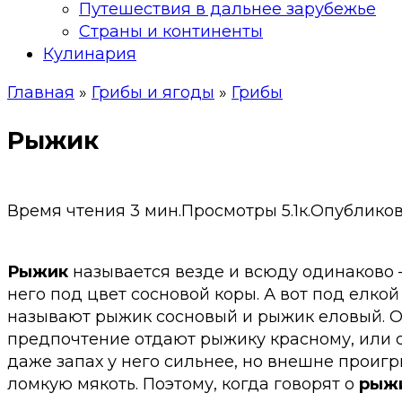
Путешествия в дальнее зарубежье
Страны и континенты
Кулинария
Главная
»
Грибы и ягоды
»
Грибы
Рыжик
Время чтения
3 мин.
Просмотры
5.1к.
Опублико
Рыжик
называется везде и всюду одинаково —
него под цвет сосновой коры. А вот под елко
называют рыжик сосновый и рыжик еловый. О
предпочтение отдают рыжику красному, или со
даже запах у него сильнее, но внешне проигр
ломкую мякоть. Поэтому, когда говорят о
рыж