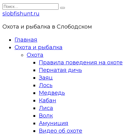
Перейти
Search
к
for:
slobfishunt.ru
контенту
Охота и рыбалка в Слободском
Главная
Охота и рыбалка
Охота
Правила поведения на охоте
Пернатая дичь
Заяц
Лось
Медведь
Кабан
Лиса
Волк
Амуниция
Видео об охоте