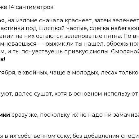
е 14 санти­метров.
я, на изломе сначала краснеет, затем зелене
ластинки под шляпкой частые, слегка набегаю
нии на них остаются зеленоватые пятна. По в
 сомневаешься — рыжик ли ты нашел, обрежь но
м, и ты почувствуешь привкус смолы. Смоляной
ик
!
тября, в хвойных, чаще в молодых, лесах тольк
уют, далее сушат, хотя в основном используют
ики
сразу же, поскольку их не надо ни замачив
 в их собственном соку, без добавления спец