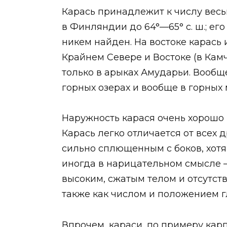
Карась принадлежит к числу весьм
в Финляндии до 64°—65° с. ш.; его
никем найден. На востоке карась 
Крайнем Севере и Востоке (в Камч
только в арыках Амударьи. Вообщ
горных озерах и вообще в горных 
Наружность карася очень хорошо в
Карась легко отличается от всех
сильно сплющенным с боков, хотя 
иногда в нарицательном смысле —
высоким, сжатым телом и отсутст
также как числом и положением гл
Впрочем, караси, по примеру кар