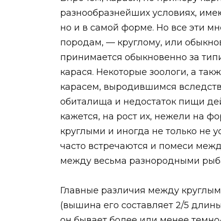
разнообразнейших условиях, имею
но и в самой форме. Но все эти м
породам, — круглому, или обыкно
принимается обыкновенно за типи
карася. Некоторые зоологи, а та
карасем, выродившимся вследстви
обиталища и недостаток пищи дей
кажется, на рост их, нежели на ф
круглыми и иногда не только не у
часто встречаются и помеси межд
между весьма разнородными рыб
Главные различия между круглым
(вышина его составляет 2/5 длины
он бывает более или менее темно