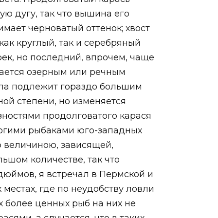
ую дугу, так что вышина его
имает черноватый оттенок; хвост
как круглый, так и серебряный
рек, но последний, впрочем, чаще
ывается озерным или речным
тела подлежит гораздо большим
ной степени, но изменяется
азностями продолговатого карася
многими рыбаками юго-западных
ю величиною, зависящей,
льшом количестве, так что
дюймов, я встречал в Пермской и
х местах, где по неудобству ловли
х более ценных рыб на них не