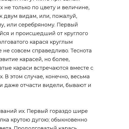
 не только по цвету и величине,
к двум видам, или, пожалуй,
му, или серебряному. Первый
ийся и происшедший от круглого
олговатого карася круглым
 не совсем справедливо. Теснота
витие карасей, но более,
ватые караси встречаются вместе с
. В этом случае, конечно, весьма
и даже отчасти видели, бывают и
ваний их. Первый гораздо шире
тылка крутою дугою; обыкновенно
цвета. Продолговатый карась