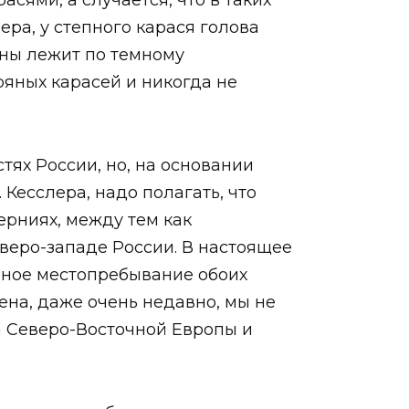
сями, а случается, что в таких
ера, у степного карася голова
оны лежит по темному
ряных карасей и никогда не
тях России, но, на основании
Кесслера, надо полагать, что
ерниях, между тем как
еверо-западе России. В настоящее
нное местопребывание обоих
ена, даже очень недавно, мы не
а Северо-Восточной Европы и