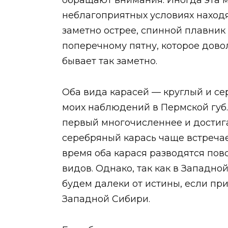
обращают внимания. Иногда эта м
неблагоприятных условиях находят
заметно острее, спинной плавник
поперечному пятну, которое дово
бывает так заметно.
Оба вида карасей — круглый и се
моих наблюдений в Пермской губ.
первый многочисленнее и достига
серебряный карась чаще встречае
время оба карася разводятся пов
видов. Однако, так как в Западн
будем далеки от истины, если пр
Западной Сибири.