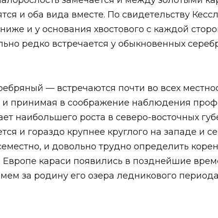
алорослость замечается и между золотыми кара
ся и оба вида вместе. По свидетельству Кессл
 ниже и у основания хвостового с каждой стор
льно редко встречается у обыкновенных сереб
ребряный — встречаются почти во всех местнос
 и принимая в соображение наблюдения проф. 
ет наибольшего роста в северо-восточных губ
тся и гораздо крупнее круглого на западе и с
семестно, и довольно трудно определить коре
ой Европе караси появились в позднейшие врем
имем за родину его озера ледникового период