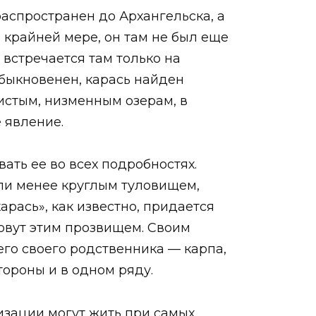
распространен до Архангельска, а
по крайней мере, он там не был еще
 встречается там только на
обыкновенен, карась найден
истым, низменным озерам, в
 явление.
ать ее во всех подробностях.
или менее круглым туловищем,
арась», как известно, придается
зовут этим прозвищем. Своим
его своего родственника — карпа,
тороны и в одном ряду.
низации могут жить при самых