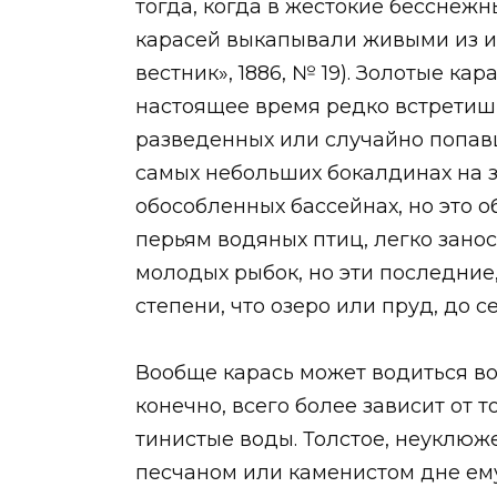
тогда, когда в жестокие бесснеж
карасей выкапывали живыми из ил
вестник», 1886, № 19). Золотые к
настоящее время редко встретишь
разведенных или случайно попавш
самых небольших бокалдинах на з
обособленных бассейнах, но это о
перьям водяных птиц, легко занос
молодых рыбок, но эти последние
степени, что озеро или пруд, до 
Вообще карась может водиться во в
конечно, всего более зависит от 
тинистые воды. Толстое, неуклюж
песчаном или каменистом дне ему