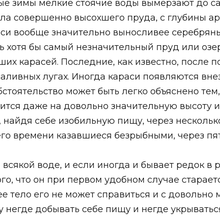
ные зимы мелкие стоячие воды вымерзают до с
а совершенно высохшего пруда, с глубины ар
араси вообще значительно выносливее серебрян
 хотя бы самый незначительный пруд или озер
их карасей. Последние, как известно, после п
аливных лугах. Иногда караси появляются вн
бстоятельство может быть легко объяснено тем,
ится даже на довольно значительную высоту и 
, найдя себе изобильную пищу, через нескольк
сего времени казавшиеся безрыбными, через пя
сякой воде, и если иногда и бывает редок в ре
того, что он при первом удобном случае старает
ее тело его не может справиться и с довольно
 негде добывать себе пищу и негде укрываться