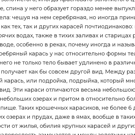
, спина у него образует гораздо менее выпукл
тела: чешуя на нем серебряная, но иногда прин
ак тех, так и других карасей почтиодинаково: 
ячих водах, также в тихих заливах и старицах 
 воде, особенно в реках, почему иногда и наз
серебряный карась у нас относительно формы 
него не только тело бывает удлинено в различ
н получает как бы совсем другой вид. Между р
ной карась, или подройка, подрыйка, который 
вид. Эти караси отличаются весьма небольшо
 в небольших озерах и притом в относительно бо
пище. Таких крошечных карасиков, не более 6 
х озерах и прудах, даже в ямах, вообще в таки
сти от жилья, обилия крупных карасей и други