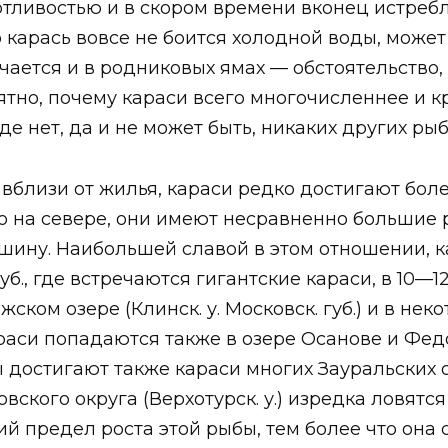
тливостью и в скором времени вконец истребляю
 карась вовсе не боится холодной воды, может 
речается и в родниковых ямах — обстоятельств
ятно, почему караси всего многочисленнее и к
де нет, да и не может быть, никаких других рыб
вблизи от жилья, караси редко достигают боле
о на севере, они имеют несравненно большие р
ину. Наибольшей славой в этом отношении, ка
б., где встречаются гигантские караси, в 10—1
ском озере (Клинск. у. Московск. губ.) и в нек
раси попадаются также в озере Осанове и Фе
ны достигают также караси многих Зауральских
ловского округа (Верхотурск. у.) изредка ловя
айний предел роста этой рыбы, тем более что он