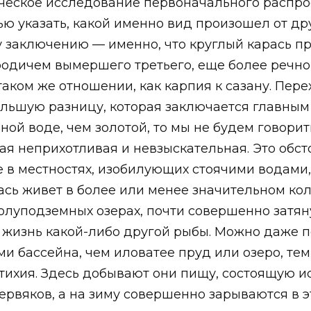
ческое исследование первоначального распро
 указать, какой именно вид произошел от друг
 заключению — именно, что круглый карась п
родичем вымершего третьего, еще более речног
таком же отношении, как карпия к сазану. Перех
льшую разницу, которая заключается главным 
ной воде, чем золотой, то мы не будем говорит
мая неприхотливая и невзыскательная. Это обс
в местностях, изобилующих стоячими водами,
сь живет в более или менее значительном коли
полуподземных озерах, почти совершенно затян
жизнь какой-либо другой рыбы. Можно даже по
ми бассейна, чем иловатее пруд или озеро, те
стихия. Здесь добывают они пищу, состоящую 
червяков, а на зиму совершенно зарываются в 