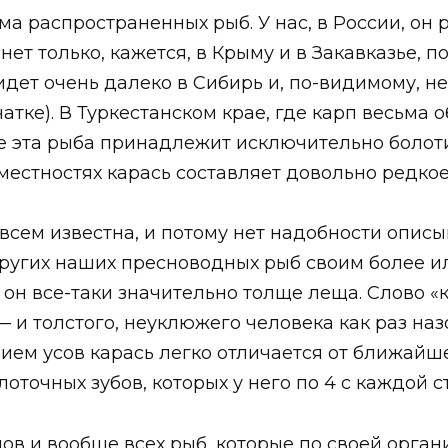
а распространенных рыб. У нас, в России, он 
 нет только, кажется, в Крыму и в Закавказье, 
идет очень далеко в Сибирь и, по-видимому, не
атке). В Туркестанском крае, где карп весьма 
е эта рыба принадлежит исключительно болот
местностях карась составляет довольно редкое
сем известна, и потому нет надобности описыв
 других наших пресноводных рыб своим более 
он все-таки значительно толще леща. Слово «к
 и толстого, неуклюжего человека как раз на
вием усов карась легко отличается от ближайш
оточных зубов, которых у него по 4 с каждой с
пов и вообще всех рыб, которые по своей орга