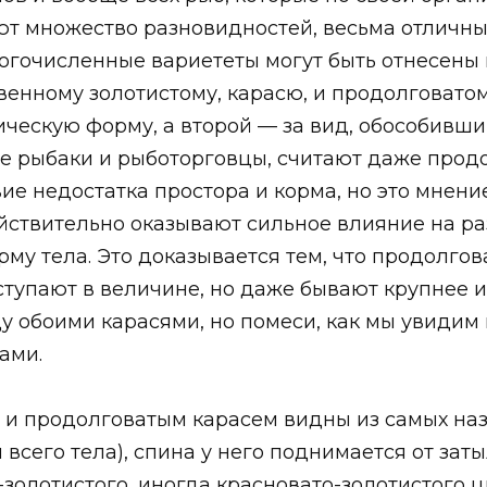
т множество разновидностей, весьма отличных
ногочисленные вариететы могут быть отнесены 
венному золотистому, карасю, и продолговато
ческую форму, а второй — за вид, обособивш
кже рыбаки и рыботорговцы, считают даже прод
е недостатка простора и корма, но это мнение
ствительно оказывают сильное влияние на раз
орму тела. Это доказывается тем, что продолго
ступают в величине, но даже бывают крупнее их
у обоими карасями, но помеси, как мы увидим 
ами.
 и продолговатым карасем видны из самых наз
 всего тела), спина у него поднимается от за
-золотистого, иногда красновато-золотистого 