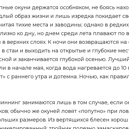
пные окуни держатся особняком, не боясь нахо
длый образ жизни и лишь изредка покидает св
тая тихие места и заводины; однако в редких
лизко ко дну, но днем среди лета плавают по 
и в верхних слоях. К ночи они возвращаются н
в стаи и выходить на открытые и глубокие мест
сной и заканчивается глубокой осенью. Лучший
и в начале мая, когда вода нагревается до 10
» с раннего утра и дотемна. Ночью, как правил
иннинг занимаются лишь в том случае, если он
ков; обычно же окуней ловят «попутно» при ло
льших размеров. Из вертящихся блесен хорош «
и никелированный; тройник полезно замаскиров