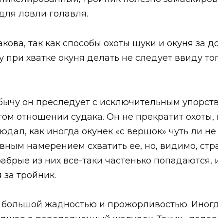
для ловли голавля.
кова, так как способы охоты щуки и окуня за д
у при хватке окуня делать не следует ввиду то
бычу он преследует с исключительным упорст
ом отношении судака. Он не прекратит охоты, 
дал, как иногда окунек «с вершок» чуть ли не
явным намерением схватить ее, но, видимо, стр
рабрые из них все-таки частенько попадаются, 
 за тройник.
я большой жадностью и прожорливостью. Иногд