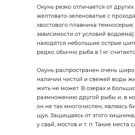
Окунь резко отличается от других
желтовато-зеленоватые с проход
хвостового плавника темносерые;
зависимости от условий водоема).
находятся небольшие острые шипы
редко; обычно рыба в 1 кг считае
Окунь распространен очень широко
наличии чистой и свежей воды живе
жить не может. В озерах и больши
размножению другой рыбы и, в кон
он не так многочислен, являясь 
щук. Защищаясь от этого хищника,
у свай, мостов и т. п. Такие мест