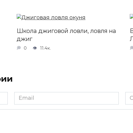
Школа джиговой ловли, ловля на
В
джиг
0
11.4к.
рии
Email
Са
*