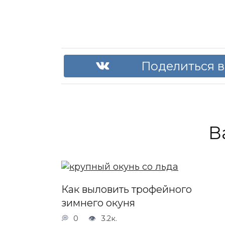
Поделиться в
В
Как выловить трофейного
зимнего окуня
0
3.2к.