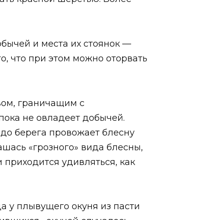
обычей и места их стоянок —
го, что при этом можно оторвать
вом, граничащим с
пока не овладеет добычей.
 до берега провожает блесну
ашась «грозного» вида блесны,
и приходится удивляться, как
а у плывущего окуня из пасти