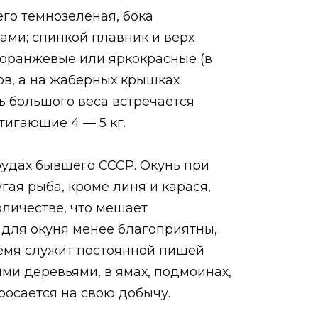
его темнозеленая, бока
ми; спинкой плавник и верх
ооранжевые или яркокрасные (в
ов, а на жаберных крышках
ь большого веса встречается
тигающие 4 — 5 кг.
прудах бывшего СССР. Окунь при
угая рыба, кроме линя и карася,
оличестве, что мешает
я для окуня менее благоприятны,
время служит постоянной пищей
ими деревьями, в ямах, подмоинах,
бросается на свою добычу.