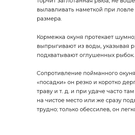
торчит заглотанная рыба, не вош
вылавливать наметкой при ловле 
размера.
Кормежка окуня протекает шумно;
выпрыгивают из воды, указывая р
подхватывают оглушенных рыбок.
Сопротивление пойманного окуня,
«посадки» он резко и коротко дерг
траву и т. д. и при удаче часто 
на чистое место или же сразу под
трудно; только обессилев, он легко