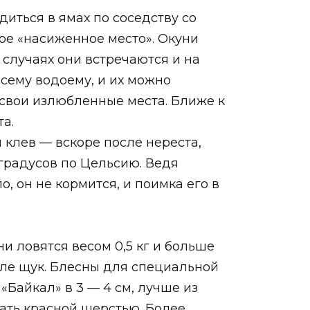
диться в ямах по соседству со
ое «насиженное место». Окуни
 случаях они встречаются и на
всему водоему, и их можно
а свои излюбленные места. Ближе к
а.
 клев — вскоре после нереста,
 градусов по Цельсию. Ведя
о, он не кормится, и поимка его в
и ловятся весом 0,5 кг и больше
вле щук. Блесны для специальной
Байкал» в 3 — 4 см, лучше из
ать красной шерстью. Более