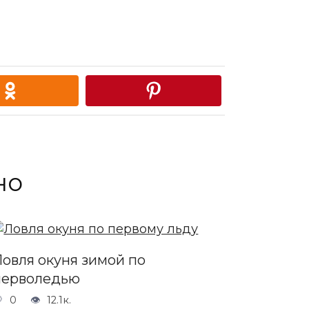
но
Ловля окуня зимой по
перволедью
0
12.1к.