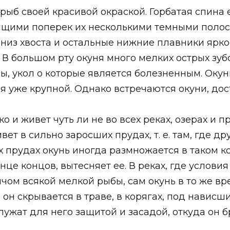
 рыб своей красивой окраской. Горбатая спина 
ящими поперек их несколькими темными полоса
 низ хвоста и остальные нижние плавники ярк
 В большом рту окуня много мелких острых зуб
, укол о которые является болезненным. Окун
тся уже крупной. Однако встречаются окуни, дос
 и живет чуть ли не во всех реках, озерах и 
т в сильно заросших прудах, т. е. там, где др
х прудах окунь иногда размножается в таком к
це концов, вытесняет ее. В реках, где услови
бичом всякой мелкой рыбы, сам окунь в то же 
 он скрывается в траве, в корягах, под нависш
а служат для него защитой и засадой, откуда он 