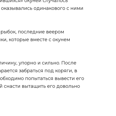
вившихся» окуней случалось
 оказывались одинакового с ними
х рыбок, последние веером
ки, которые вместе с окунем
ичину, упорно и сильно. После
арается забраться под коряги, в
необходимо попытаться вывести его
ой снасти вытащить его довольно