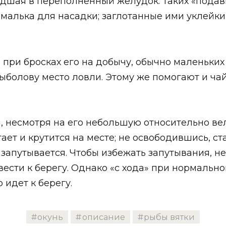
едшая в переполненный желудок. Таких «пода
малька для насадки; заглотанные ими уклейки
 при бросках его на добычу, обычно маленьки
ыболову место ловли. Этому же помогают и чай
 несмотря на его небольшую относительно вел
ает и крутится на месте; не освободившись, ст
там запутывается. Чтобы избежать запутывания, 
вести к берегу. Однако «с хода» при нормальн
 идет к берегу.
окунь
описание
рыбы вятки