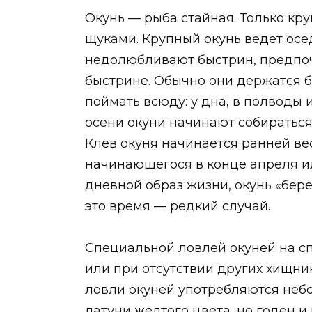
Окунь — рыба стайная. Только кру
щуками. Крупный окунь ведет осе
недолюбливают быстрин, предпочи
быстрине. Обычно они держатся б
поймать всюду: у дна, в полводы 
осени окуни начинают собираться 
Клев окуня начинается ранней ве
начинающегося в конце апреля ил
дневной образ жизни, окунь «берет
это время — редкий случай.
Специальной ловлей окуней на сп
или при отсутствии других хищни
ловли окуней употребляются небо
латуни желтого цвета, но годен 