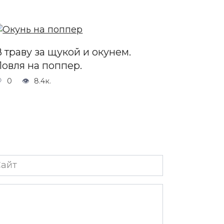
 траву за щукой и окунем.
Ловля на поппер.
0
8.4к.
йт