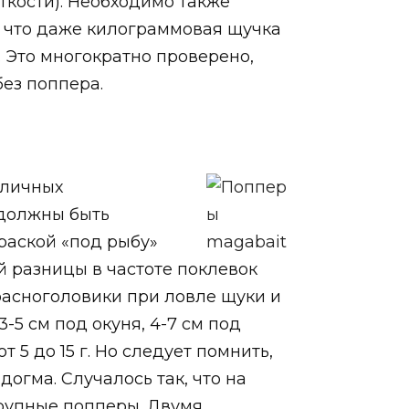
сткости). Необходимо также
у что даже килограммовая щучка
. Это многократно проверено,
без поппера.
зличных
 должны быть
раской «под рыбу»
й разницы в частоте поклевок
расноголовики при ловле щуки и
5 см под окуня, 4-7 см под
 5 до 15 г. Но следует помнить,
огма. Случалось так, что на
крупные попперы. Двумя