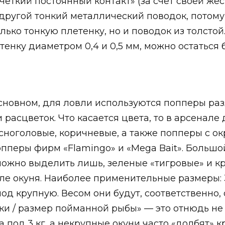
четкий постоянный контакт» (за счет своей же
другой тонкий металлический поводок, потом
лько тонкую плетенку, но и поводок из толстой
тенку диаметром 0,4 и 0,5 мм, можно остаться 
 основном, для ловли используются попперы ра
 расцветок. Что касается цвета, то в арсенале
сноголовые, коричневые, а также попперы с ок
опперы фирм «Flamingo» и «Mega Bait». Большо
можно выделить лишь, зеленые «тигровые» и к
е окуня. Наиболее применительные размеры: 3-
д крупную. Весом они будут, соответственно, от
и / размер пойманной рыбы» — это отнюдь не д
 под 3 кг, а некрупные окуни часто «долбят» 