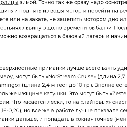
ерлицы
зимой. Точно так же сразу надо осмотре
шить и поднять из воды мотор и перейти на весл
ете или на закате, не зацепить мотором дно ил
ествиях львиную долю времени рыбалки. После
можно возвращаться в базовый лагерь и начина
оверхностные приманки лучше всего взять удил
еру, могут быть «NorStream Cruise» (длина 2,7 м,
«Flamingo» (длина 2,4 м тест до 10 гр.). Вполне е
ль же изящные катушки. Это могут быть «Zester
ерии. Что касается лески, то на «лайтовых» сна
6-0,20), но все же в работе лучше показала се
анки дальше, и попадать в «окна» точнее (мен