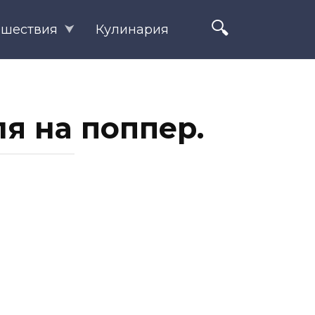
ешествия
Кулинария
ля на поппер.