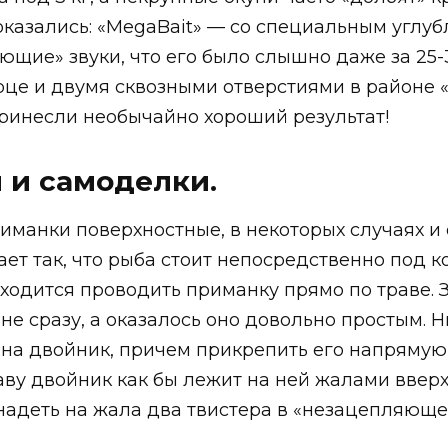
казались: «MegaBait» — со специальным углу
щие» звуки, что его было слышно даже за 25-3
це и двумя сквозными отверстиями в районе «
ринесли необычайно хороший результат!
 и самоделки.
иманки поверхностные, в некоторых случаях и 
ает так, что рыба стоит непосредственно под к
иходится проводить приманку прямо по траве. 
 не сразу, а оказалось оно довольно простым.
ь на двойник, причем прикрепить его напрямую
ву двойник как бы лежит на ней жалами вверх.
адеть на жала два твистера в «незацепляющемс