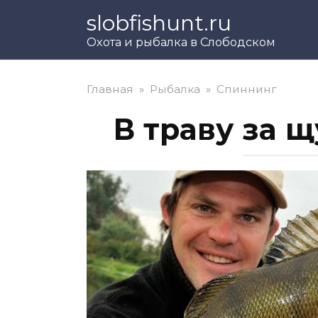
Перейти
slobfishunt.ru
к
Охота и рыбалка в Слободском
контенту
Главная
»
Рыбалка
»
Спиннинг
В траву за щ