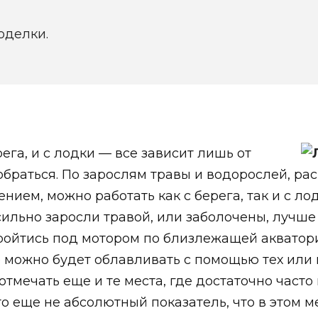
оделки.
ега, и с лодки — все зависит лишь от
добраться. По зарослям травы и водорослей, р
ием, можно работать как с берега, так и с лод
сильно заросли травой, или заболочены, лучше
ройтись под мотором по близлежащей акватори
е можно будет облавливать с помощью тех или
отмечать еще и те места, где достаточно част
то еще не абсолютный показатель, что в этом 