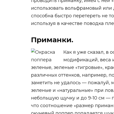
проводить приманку, имея с ней «
использовать вольфрамовый или 
способна быстро перетереть не то
используя в качестве поводка пле
Приманки.
Как я уже сказал, в
модификаций, веса и
зеленые, зеленые «тигровые», кра
различных оттенков, например, п
заметить не удалось — пожалуй, 
зеленые и «натуральные» при ловл
небольшую щучку и до 9-10 см — по
что соотношение «размер приманк
окуневый поппер попадается щука