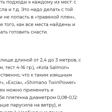
ть подходы к каждому из мест: с
а и т.д. Это надо делать с той
и не попасть в «травяной плен»,
 того, как все места найдены и
ть готовить снасти.
ище длиной от 2,4 до 3 метров, с
 тест 4-16 гр.), «Kola Salmon»
стественно, что к таким изящным
», «Excia», «Shimano TwinPower»
стях можно применить и
бя плетенка диаметром 0,08-0,12:
ьше парусила на ветру), и