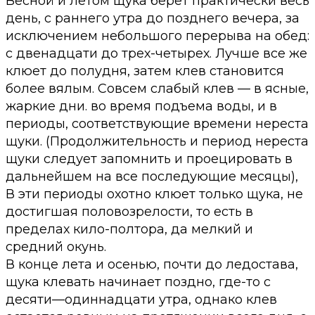
Весной и летом щука берет практически весь
день, с раннего утра до позднего вечера, за
исключением небольшого перерыва на обед:
с двенадцати до трех-четырех. Лучше все же
клюет до полудня, затем клев становится
более вялым. Совсем слабый клев — в ясные,
жаркие дни. во время подъема воды, и в
периоды, соответствующие времени нереста
щуки. (Продолжительность и период нереста
щуки следует запомнить и проецировать в
дальнейшем на все последующие месяцы),
В эти периоды охотно клюет только щука, не
достигшая половозрелости, то есть в
пределах кило-полтора, да мелкий и
средний окунь.
В конце лета и осенью, почти до ледостава,
щука клевать начинает поздно, где-то с
десяти—одиннадцати утра, однако клев