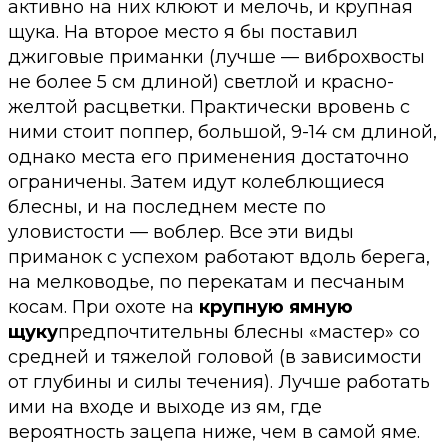
активно на них клюют и мелочь, и крупная
щука. На второе место я бы поставил
джиговые приманки (лучше — виброхвосты
не более 5 см длиной) светлой и красно-
желтой расцветки. Практически вровень с
ними стоит поппер, большой, 9-14 см длиной,
однако места его применения достаточно
ограничены. Затем идут колеблющиеся
блесны, и на последнем месте по
уловистости — воблер. Все эти виды
приманок с успехом работают вдоль берега,
на мелководье, по перекатам и песчаным
косам. При охоте на
крупную ямную
щуку
предпочтительны блесны «мастер» со
средней и тяжелой головой (в зависимости
от глубины и силы течения). Лучше работать
ими на входе и выходе из ям, где
вероятность зацепа ниже, чем в самой яме.