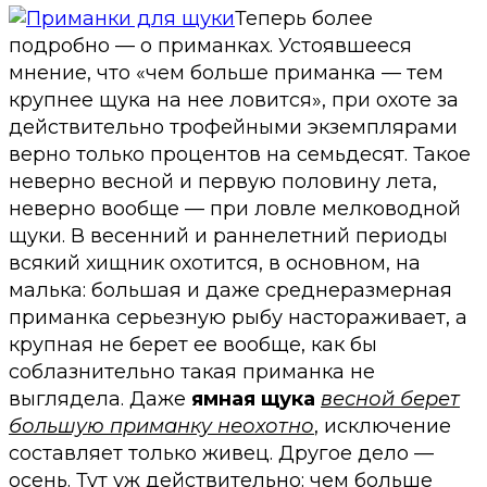
Теперь более
подробно — о приманках. Устоявшееся
мнение, что «чем больше приманка — тем
крупнее щука на нее ловится», при охоте за
действительно трофейными экземплярами
верно только процентов на семьдесят. Такое
неверно весной и первую половину лета,
неверно вообще — при ловле мелководной
щуки. В весенний и раннелетний периоды
всякий хищник охотится, в основном, на
малька: большая и даже среднеразмерная
приманка серьезную рыбу настораживает, а
крупная не берет ее вообще, как бы
соблазнительно такая приманка не
выглядела. Даже
ямная щука
весной берет
большую приманку неохотно
, исключение
составляет только живец. Другое дело —
осень. Тут уж действительно: чем больше