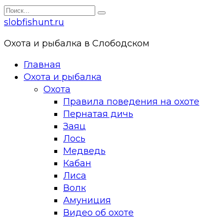
Перейти
Search
к
for:
slobfishunt.ru
контенту
Охота и рыбалка в Слободском
Главная
Охота и рыбалка
Охота
Правила поведения на охоте
Пернатая дичь
Заяц
Лось
Медведь
Кабан
Лиса
Волк
Амуниция
Видео об охоте