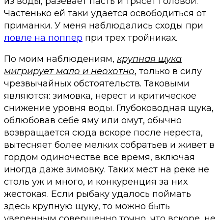
из воды, разевает пасть и трясет головой.
Частенько ей таки удается освободиться от
приманки. У меня наблюдались сходы при
ловле на поппер
при трех тройниках.
По моим наблюдениям,
крупная щука
мигрирует мало и неохотно
, только в силу
чрезвычайных обстоятельств. Таковыми
являются: зимовка, нерест и критическое
снижение уровня воды. Глубоководная щука,
облюбовав себе яму или омут, обычно
возвращается сюда вскоре после нереста,
вытесняет более мелких собратьев и живет в
гордом одиночестве все время, включая
иногда даже зимовку. Таких мест на реке не
столь уж и много, и конкуренция за них
жестокая. Если рыбаку удалось поймать
здесь крупную щуку, то можно быть
уверенным совершенно точно, что вскоре, не