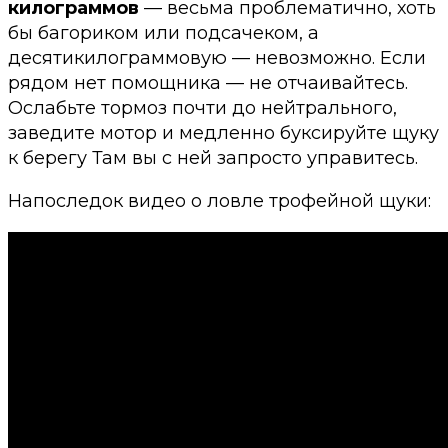
килограммов
— весьма проблематично, хоть
бы багориком или подсачеком, а
десятикилограммовую — невозможно. Если
рядом нет помощника — не отчаивайтесь.
Ослабьте тормоз почти до нейтрального,
заведите мотор и медленно буксируйте щуку
к берегу Там вы с ней запросто управитесь.
Напоследок видео о ловле трофейной щуки: