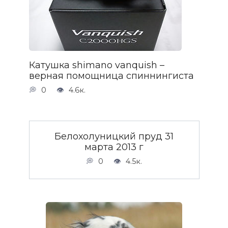
Катушка shimano vanquish –
верная помощница спиннингиста
0
4.6к.
Белохолуницкий пруд 31
марта 2013 г
0
4.5к.