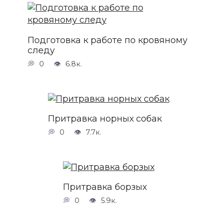
Подготовка к работе по кровяному
следу
0
6.8к.
Притравка норных собак
0
7.7к.
Притравка борзых
0
5.9к.