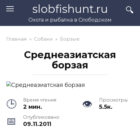
Перейти
slobfishunt.ru
к
контенту
Охота и рыбалка в Слободском
Главная
»
Собаки
»
Борзые
Среднеазиатская
борзая
Время чтения
Просмотры
2 мин.
5.5к.
Опубликовано
09.11.2011