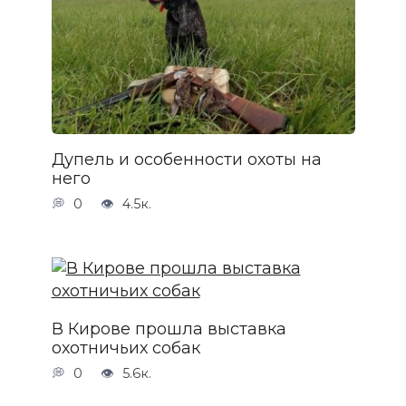
Дупель и особенности охоты на
него
0
4.5к.
В Кирове прошла выставка
охотничьих собак
0
5.6к.