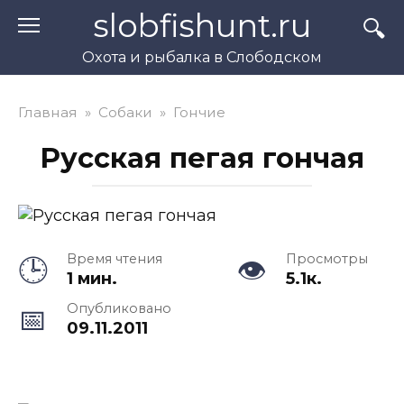
Перейти
slobfishunt.ru
к
контенту
Охота и рыбалка в Слободском
Главная
»
Собаки
»
Гончие
Русская пегая гончая
Время чтения
Просмотры
1 мин.
5.1к.
Опубликовано
09.11.2011