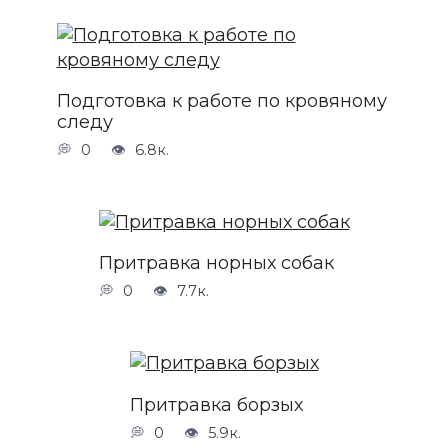
Подготовка к работе по кровяному
следу
0
6.8к.
Притравка норных собак
0
7.7к.
Притравка борзых
0
5.9к.