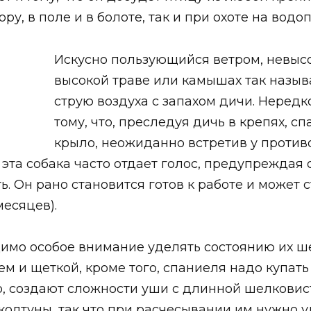
ору, в поле и в болоте, так и при охоте на во
Искусно пользующийся ветром, невысо
высокой траве или камышах так назыв
струю воздуха с запахом дичи. Нередк
тому, что, преследуя дичь в крепях, с
крыло, неожиданно встретив у против
эта собака часто отдает голос, предупреждая 
ь. Он рано становится готов к работе и может 
месяцев).
имо особое внимание уделять состоянию их ш
 и щеткой, кроме того, спаниеля надо купать 
о, создают сложности уши с длинной шелковис
колтуны, так что при расчесывании им нужно 