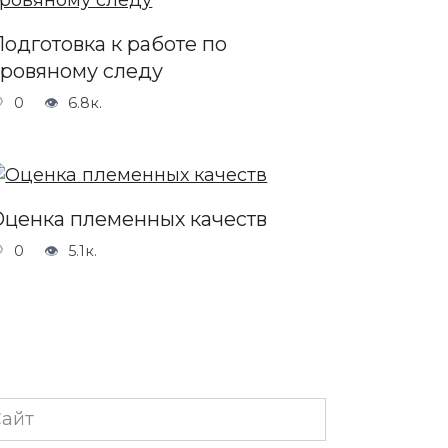
Подготовка к работе по
кровяному следу
0
6.8к.
Оценка племенных качеств
0
5.1к.
йт