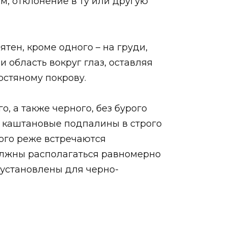
 см, отклонение в ту или другую
тен, кроме одного – на груди,
 область вокруг глаз, оставляя
рстяному покрову.
, а также черного, без бурого
и каштановые подпалины в строго
ного реже встречаются
олжны располагаться равномерно
е установлены для черно-