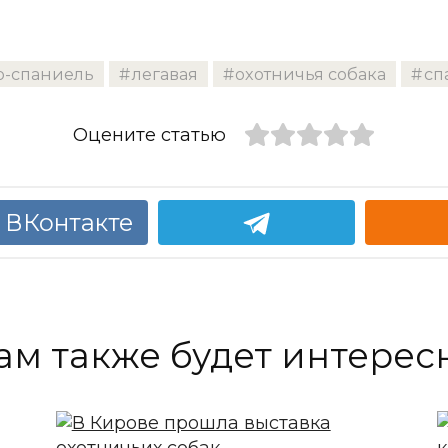
р-спаниель
легавая
охотничья собака
сп
Оцените статью
 ВКонтакте
ам также будет интерес