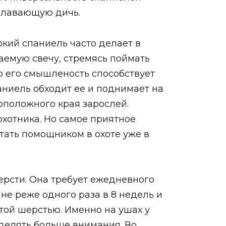
доплавающую дичь.
кий спаниель часто делает в
аемую свечу, стремясь поймать
о его смышленость способствует
паниель обходит ее и поднимает на
оположного края зарослей.
охотника. Но самое приятное
стать помощником в охоте уже в
ерсти. Она требует ежедневного
не реже одного раза в 8 недель и
той шерстью. Именно на ушах у
уделять больше внимания. Во