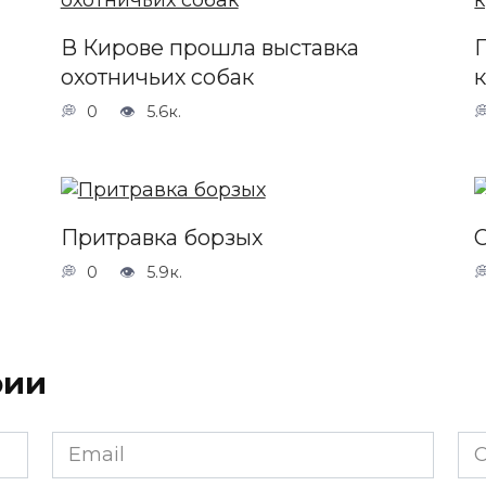
В Кирове прошла выставка
охотничьих собак
0
5.6к.
Притравка борзых
0
5.9к.
рии
Email
Са
*