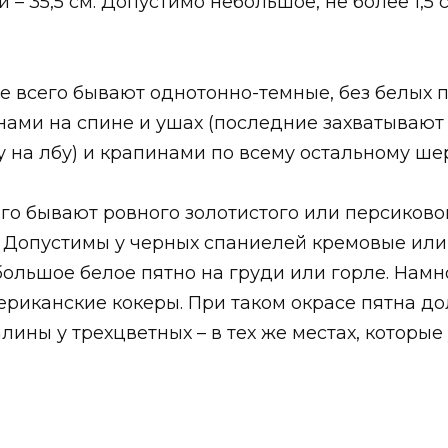
и – 35,5 см. Допустимо небольшое, не более 1,5
 всего бывают однотонно-темные, без белых пя
ами на спине и ушах (последние захватывают и
 на лбу) и крапинами по всему остальному ше
о бывают ровного золотистого или персикового
. Допустимы у черных спаниелей кремовые ил
большое белое пятно на груди или горле. Нам
ериканские кокеры. При таком окрасе пятна д
лины у трехцветных – в тех же местах, которы