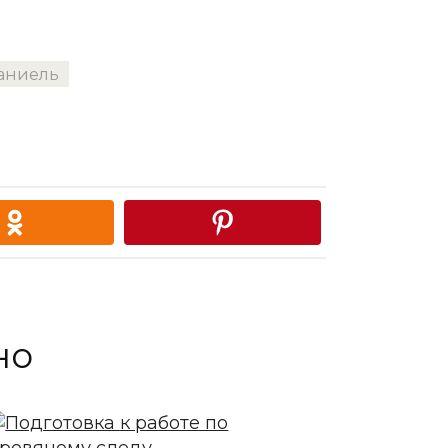
аниель
но