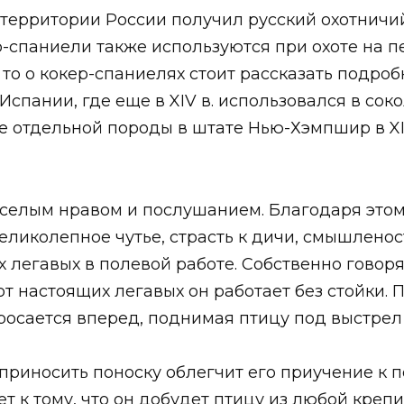
территории России получил русский охотничий
-спаниели также используются при охоте на пе
то о кокер-спаниелях стоит рассказать подроб
Испании, где еще в XIV в. использовался в сок
е отдельной породы в штате Нью-Хэмпшир в XIX
еселым нравом и послушанием. Благодаря это
великолепное чутье, страсть к дичи, смышленос
 легавых в полевой работе. Собственно говоря,
от настоящих легавых он работает без стойки.
росается вперед, поднимая птицу под выстрел 
риносить поноску облегчит его приучение к по
 к тому, что он добудет птицу из любой креп