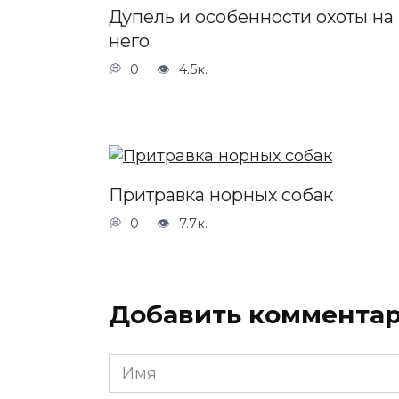
Дупель и особенности охоты на
него
0
4.5к.
Притравка норных собак
0
7.7к.
Добавить коммента
Имя
*