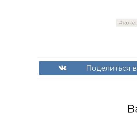
коке
Поделиться в
В