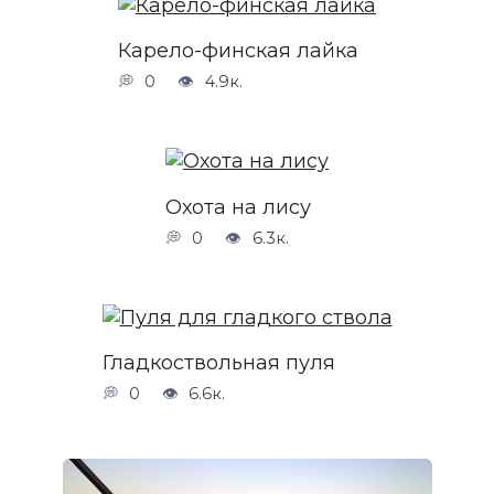
Карело-финская лайка
0
4.9к.
Охота на лису
0
6.3к.
Гладкоствольная пуля
0
6.6к.