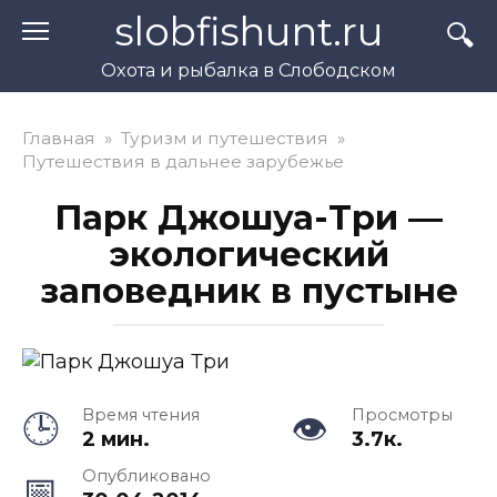
Перейти
slobfishunt.ru
к
контенту
Охота и рыбалка в Слободском
Главная
»
Туризм и путешествия
»
Путешествия в дальнее зарубежье
Парк Джошуа-Три —
экологический
заповедник в пустыне
Время чтения
Просмотры
2 мин.
3.7к.
Опубликовано