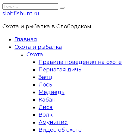
Перейти
Search
к
for:
slobfishunt.ru
контенту
Охота и рыбалка в Слободском
Главная
Охота и рыбалка
Охота
Правила поведения на охоте
Пернатая дичь
Заяц
Лось
Медведь
Кабан
Лиса
Волк
Амуниция
Видео об охоте