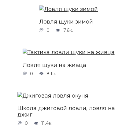
Ловля щуки зимой
0
7.6к.
Ловля щуки на живца
0
8.1к.
Школа джиговой ловли, ловля на
джиг
0
11.4к.