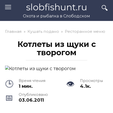
Перейти
slobfishunt.ru
к
контенту
Охота и рыбалка в Слободском
Главная
»
Кушать подано
»
Ресторанное меню
Котлеты из щуки с
творогом
Время чтения
Просмотры
1 мин.
4.1к.
Опубликовано
03.06.2011