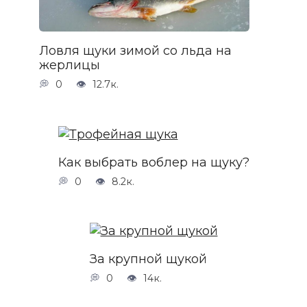
Ловля щуки зимой со льда на
жерлицы
0
12.7к.
Как выбрать воблер на щуку?
0
8.2к.
За крупной щукой
0
14к.