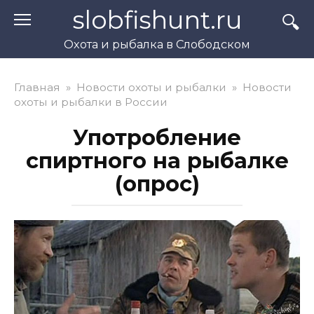
Перейти
slobfishunt.ru
к
контенту
Охота и рыбалка в Слободском
Главная
»
Новости охоты и рыбалки
»
Новости
охоты и рыбалки в России
Употробление
спиртного на рыбалке
(опрос)