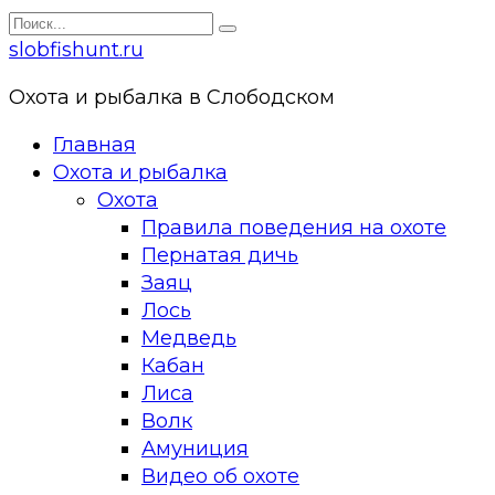
Перейти
Search
к
for:
slobfishunt.ru
контенту
Охота и рыбалка в Слободском
Главная
Охота и рыбалка
Охота
Правила поведения на охоте
Пернатая дичь
Заяц
Лось
Медведь
Кабан
Лиса
Волк
Амуниция
Видео об охоте