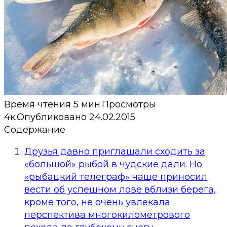
Время чтения
5 мин.
Просмотры
4к.
Опубликовано
24.02.2015
Содержание
Друзья давно приглашали сходить за
«большой» рыбой в чудские дали. Но
«рыбацкий телеграф» чаще приносил
вести об успешном лове вблизи берега,
кроме того, не очень увлекала
перспектива многокилометрового