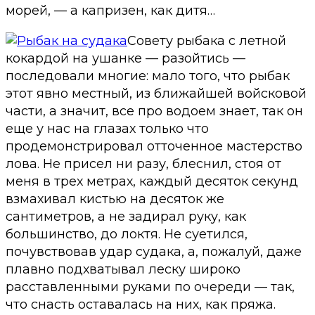
морей, — а капризен, как дитя…
Совету рыбака с летной
кокардой на ушанке — разойтись —
последовали многие: мало того, что рыбак
этот явно местный, из ближайшей войсковой
части, а значит, все про водоем знает, так он
еще у нас на глазах только что
продемонстрировал отточенное мастерство
лова. Не присел ни разу, блеснил, стоя от
меня в трех метрах, каждый десяток секунд
взмахивал кистью на десяток же
сантиметров, а не задирал руку, как
большинство, до локтя. Не суетился,
почувствовав удар судака, а, пожалуй, даже
плавно подхватывал леску широко
расставленными руками по очереди — так,
что снасть оставалась на них, как пряжа.