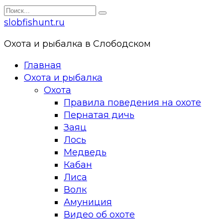
Перейти
Search
к
for:
slobfishunt.ru
контенту
Охота и рыбалка в Слободском
Главная
Охота и рыбалка
Охота
Правила поведения на охоте
Пернатая дичь
Заяц
Лось
Медведь
Кабан
Лиса
Волк
Амуниция
Видео об охоте