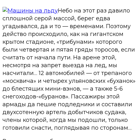
Небо на этот раз давило
сплошной серой массой, берег едва
угадывался, да и то — временами. Поэтому
действо происходило, как на гигантском
крытом стадионе, «трибунами» которого
были четвертая и пятая гряды торосов, если
считать от начала пути. На арене этой,
несмотря на запрет выезда на лед, мы
насчитали… 12 автомобилей — от трепаного
«москвича» и четырех ульяновских «буханок»
до блестящих мини-вэнов, — а также 5-6
снегоходов-«буранов». Пассажиры этой
армады да пешие подледники и составили
двухсотенную артель добытчиков судака,
члены которой, когда мы подошли, только
готовили снасти, поглядывая по сторонам…