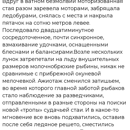
Вдруг в ватном безмолвии моторизованная
стая разом заревела моторами, забряцала
ледобурами, снялась с места и накрыла
пятачок на сотню метров левее.
Последовало двадцатиминутное
сосредоточенное, почти синхронное,
взмахивание удочками, оснащенными
блеснами и балансирами.Возле нескольких
лунок затрепетали на льду внушительных
размеров молочнобрюхие рыбины, никак не
сравнимые с прибрежной окуневой
мелочевкой. Ажиотаж сменился затишьем,
во время которого главной заботой рыбаков
стало наблюдение за разведчиками,
отправленными в разные стороны на поиски
новой «тропы» судачьей стаи. И в какое-то
мгновение все вновь подхватились, оставив
после себя ледяное решето, сместились