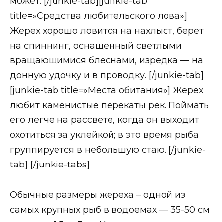
может. [/junkie-tab][junkie-tab
title=»Средства любительского лова»]
Жерех хорошо ловится на нахлыст, берет
на спиннинг, оснащенный светлыми
вращающимися блеснами, изредка — на
донную удочку и в проводку. [/junkie-tab]
[junkie-tab title=»Места обитания»] Жерех
любит каменистые перекаты рек. Поймать
его легче на рассвете, когда он выходит
охотиться за уклейкой; в это время рыба
группируется в небольшую стаю. [/junkie-
tab] [/junkie-tabs]
Обычные размеры жереха – одной из
самых крупных рыб в водоемах — 35-50 см