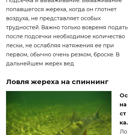
Подсечка и вываживание. Вываживание
попавшегося жереха, когда он глотнет
воздуха, не представляет особых
трудностей. Важно только вовремя подать
после подсечки необходимое количество
лески, не ослабляя натяжения ее при
первом, обычно очень резком, броске. В
дальнейшем жерех вед
Ловля жереха на спиннинг
Ос
на
ст
ка.
Ло