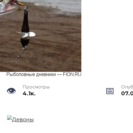
Просмотры
Опуб
4.1к.
07.0