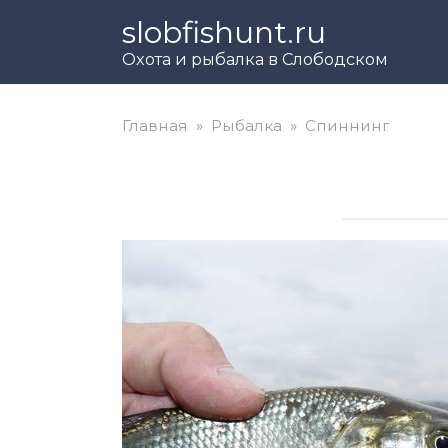
Перейти
slobfishunt.ru
к
Охота и рыбалка в Слободском
контенту
Главная
»
Рыбалка
»
Спиннинг