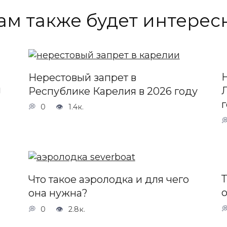
ам также будет интерес
Нерестовый запрет в
й
Республике Карелия в 2026 году
0
1.4к.
Что такое аэролодка и для чего
она нужна?
0
2.8к.