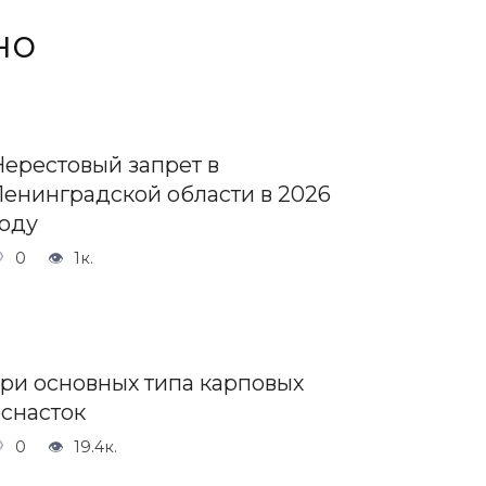
но
Нерестовый запрет в
Ленинградской области в 2026
году
0
1к.
Три основных типа карповых
оснасток
0
19.4к.