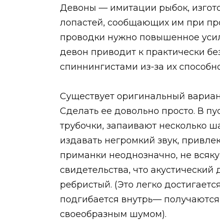
Девоны — имитации рыбок, изгот
лопастей, сообщающих им при про
проводки нужно повышенное усили
девон приводит к практически б
спиннингистами из-за их способно
Существует оригинальный вариан
Сделать ее довольно просто. В пу
трубочки, запаивают несколько ша
издавать негромкий звук, привле
приманки неоднозначно, не всяку
свидетельства, что акустический 
ребристый. (Это легко достигаетс
подгибается внутрь— получаются 
своеобразным шумом).