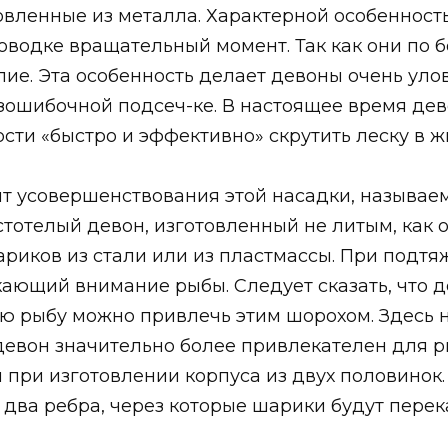
овленные из металла. Характерной особенност
водке вращательный момент. Так как они по б
е. Эта особенность делает девоны очень уло
езошибочной подсеч-ке. В настоящее время де
сти «быстро и эффективно» скрутить леску в жг
т усовершенствования этой насадки, называем
стотелый девон, изготовленный не литым, как о
риков из стали или из пластмассы. При подтяж
кающий внимание рыбы. Следует сказать, что д
ю рыбу можно привлечь этим шорохом. Здесь 
девон значительно более привлекателен для ры
я при изготовлении корпуса из двух половинок.
два ребра, через которые шарики будут перек