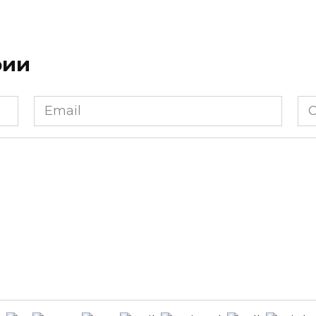
рии
Email
Са
*