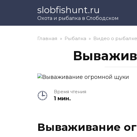
Перейти
slobfishunt.ru
к
Охота и рыбалка в Слободском
контенту
Главная
»
Рыбалка
»
Видео о рыбалк
Выважив
Время чтения
1 мин.
Вываживание о