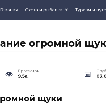
Главная
Охота и рыбалка
Туризм и пут
е
ание огромной щуки
Просмотры
Опуб
9.5к.
03.
громной щуки