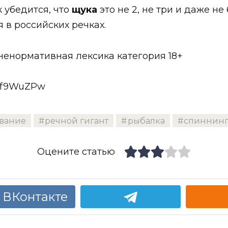
 убедится, что
щука
это не 2, не три и даже не 
 в российских речках.
ненормативная лексика категория 18+
8mf9WuZPw
вание
речной гигант
рыбалка
спиннин
Оцените статью
 ВКонтакте