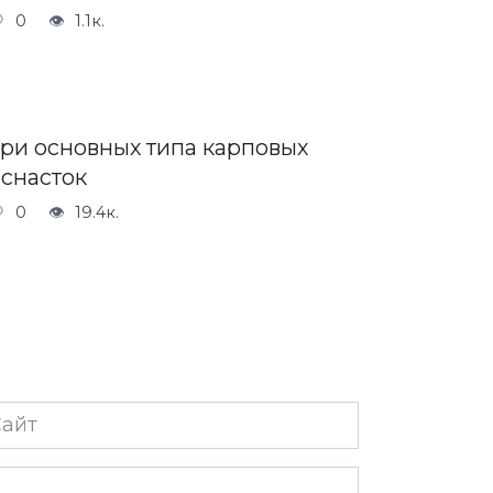
0
1.1к.
Три основных типа карповых
оснасток
0
19.4к.
йт