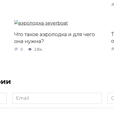
Что такое аэролодка и для чего
она нужна?
0
2.8к.
рии
Email
Са
*