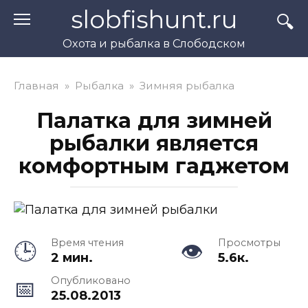
Перейти
slobfishunt.ru
к
контенту
Охота и рыбалка в Слободском
Главная
»
Рыбалка
»
Зимняя рыбалка
Палатка для зимней
рыбалки является
комфортным гаджетом
Время чтения
Просмотры
2 мин.
5.6к.
Опубликовано
25.08.2013