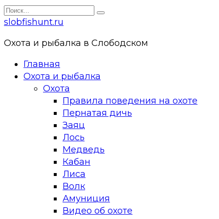
Перейти
Search
к
for:
slobfishunt.ru
контенту
Охота и рыбалка в Слободском
Главная
Охота и рыбалка
Охота
Правила поведения на охоте
Пернатая дичь
Заяц
Лось
Медведь
Кабан
Лиса
Волк
Амуниция
Видео об охоте