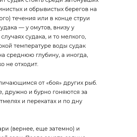
ит судак стоять среди затонувших
линистых и обрывистых берегов на
го) течения или в конце струи
дака — у омутов, внизу у
лучаях судака, и то мелкого,
окой температуре воды судак
на среднюю глубину, а иногда,
о не отходит.
личающимся от «боя» других рыб.
е, дружно и бурно гоняются за
отмелях и перекатах и по дну
ри (вернее, еще затемно) и