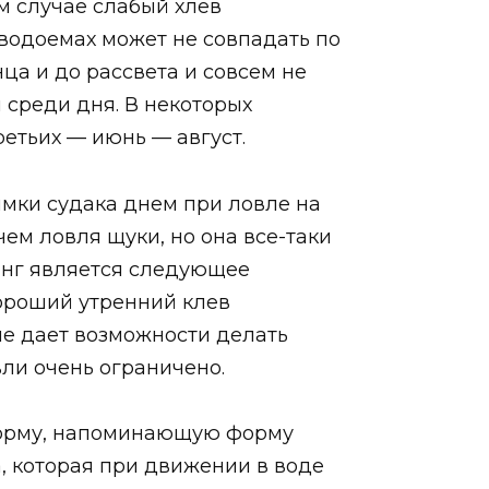
м случае слабый хлев
 водоемах может не совпадать по
нца и до рассвета и совсем не
и среди дня. В некоторых
ретьих — июнь — август.
имки судака днем при ловле на
ем ловля щуки, но она все-таки
инг является следующее
хороший утренний клев
не дает возможности делать
ли очень ограничено.
форму, напоминающую форму
та, которая при движении в воде