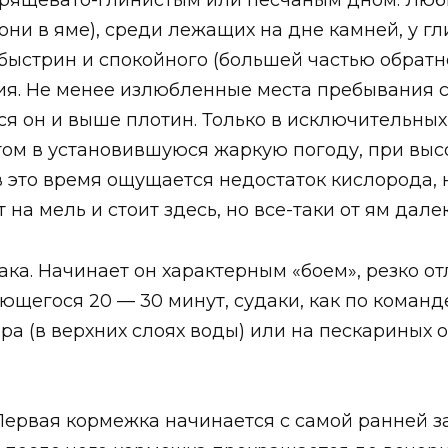
 хрящевато-глинистым или песчаным дном. Люб
 они в яме), среди лежащих на дне камней, у г
быстрин и спокойного (большей частью обратно
ия. Не менее излюбленные места пребывания су
я он и выше плотин. Только в исключительных с
том в установившуюся жаркую погоду, при выс
в это время ощущается недостаток кислорода, 
на мель и стоит здесь, но все-таки от ям далек
ка. Начинает он характерным «боем», резко от
ющегося 20 — 30 минут, судаки, как по команд
ера (в верхних слоях воды) или на пескариных 
 Первая кормежка начинается с самой ранней за