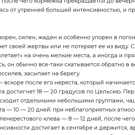
 после чего кормежка прекращается до вечерн
ясь от утренней большей интенсивностью, и пр
орен, силен, жаден и особенно упорен в погон
нет своей жертвы или не потеряет ее из виду. С
етает» на очень мелкие места, а иногда и пря
, он обычно все-таки скатывается обратно в в
ессилев, засыпает на берегу.
 вскоре после его нереста, который начинаетс
а достигнет 18 — 20 градусов по Цельсию. Пер
исходит отдельными небольшими группами, чащ
 — 10 — 20 дней; при неблагоприятных атмосф
енерестового клева — 8 — 12 дней, после чего
енсивности достигает в сентябре и держится, 