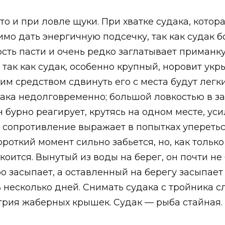
то и при ловле щуки. При хватке судака, котор
мо дать энергичную подсечку, так как судак б
ость пасти и очень редко заглатывает приманк
так как судак, особенно крупный, норовит укры
ошим средством сдвинуть его с места будут лег
ка недолговременно; большой ловкостью в за
бурно реагирует, крутясь на одном месте, уси
е сопротивление выражает в попытках упереться
роткий момент сильно забьется, но, как только
оится. Вынутый из воды на берег, он почти не 
о засыпает, а оставленный на берегу засыпает
 несколько дней. Снимать судака с тройника с
трия жаберных крышек. Судак — рыба стайная.