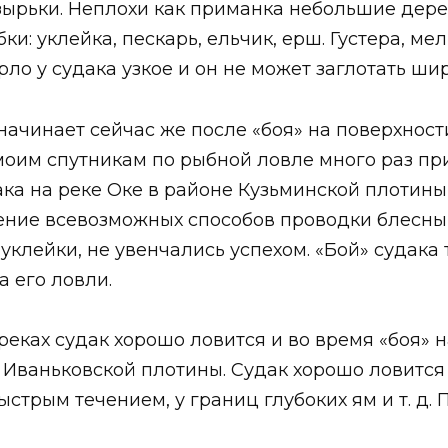
зырьки. Неплохи как приманка небольшие дер
и: уклейка, пескарь, ельчик, ерш. Густера, ме
рло у судака узкое и он не может заглотать ши
 начинает сейчас же после «боя» на поверхност
моим спутникам по рыбной ловле много раз п
а на реке Оке в районе Кузьминской плотины, 
ение всевозможных способов проводки блесны,
 уклейки, не увенчались успехом. «Бой» судака
 его ловли.
 реках судак хорошо ловится и во время «боя» н
 Иваньковской плотины. Судак хорошо ловится 
ыстрым течением, у границ глубоких ям и т. д. 