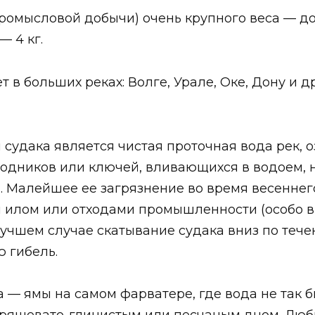
омысловой добычи) очень крупного веса — до 1
— 4 кг.
в больших реках: Волге, Урале, Оке, Дону и др
удака является чистая проточная вода рек, оз
родников или ключей, вливающихся в водоем, н
. Малейшее ее загрязнение во время весеннег
ы илом или отходами промышленности (особо 
т в лучшем случае скатывание судака вниз по т
ю гибель.
— ямы на самом фарватере, где вода не так бы