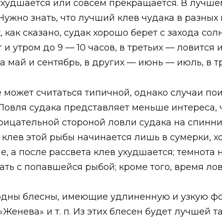
 ухудшается или совсем прекращается. В лучше
Нужно знать, что лучший клев чудака в разных
 как сказано, судак хорошо берет с захода сол
 и утром до 9 — 10 часов, в третьих — ловится 
 май и сентябрь, в других — июнь — июль, в т
е может считаться типичной, однако случаи по
Ловля судака представляет меньше интереса, ч
трицательной стороной ловли судака на спинн
 клев этой рыбы начинается лишь в сумерки, 
, а после рассвета клев ухудшается; темнота 
ть с попавшейся рыбой; кроме того, время лов
годны блесны, имеющие удлиненную и узкую 
«Женева» и т. п. Из этих блесен будет лучшей 