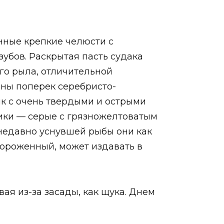
нные крепкие челюсти с
убов. Раскрытая пасть судака
го рыла, отличительной
ины поперек серебристо-
ик с очень твердыми и острыми
ики — серые с грязножелтоватым
 недавно уснувшей рыбы они как
мороженный, может издавать в
ая из-за засады, как щука. Днем