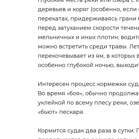
глубокие места реки или озера с
деревьев и коряг (особенно, если
перекатах, придерживаясь грани 
перед затуханием скорости течен
мельничных и иных плотин; водитс
можно встретить среди травы. Ле
перекочевывает из ям, в которых 
особенно глубокой ночью, выходит 
Интересен процесс кормежки суда
Во время «боя», обычно продолжа
уклейкой по всему плесу реки, оз
«бьют» пескаря.
Кормится судак два раза в сутки.