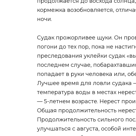
продолжается до восхода солнца,
кормежка возобновляется, отлича
ночи.
Судак прожорливее щуки. Он пров
погони до тех пор, пока не настиг
преследования уклейки судак «выл
последнем случае, побарахтавшись
попадает в руки человека или, об
Лучшее время для ловли судака —
температура воды в местах нерест
— 5-летнем возрасте. Нерест про
Общая продолжительность нереста
Продолжительность сильного посл
улучшаться с августа, особой инт