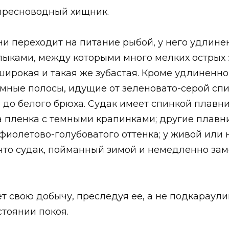
пресноводный хищник.
ни переходит на питание рыбой, у него удлине
ками, между которыми много мелких острых з
широкая и такая же зубастая. Кроме удлиненно
мные полосы, идущие от зеленовато-серой сп
е до белого брюха. Судак имеет спинкой плавн
а пленка с темными крапинками; другие плавн
 фиолетово-голубоватого оттенка; у живой или
, что судак, пойманный зимой и немедленно за
т свою добычу, преследуя ее, а не подкараулив
тоянии покоя.