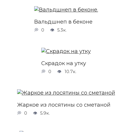
Вальдшнеп в беконе
0
5.3к.
Скрадок на утку
0
10.7к.
Жаркое из лосятины со сметаной
0
5.9к.