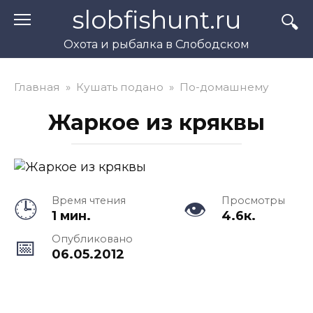
Перейти
slobfishunt.ru
к
контенту
Охота и рыбалка в Слободском
Главная
»
Кушать подано
»
По-домашнему
Жаркое из кряквы
Время чтения
Просмотры
1 мин.
4.6к.
Опубликовано
06.05.2012